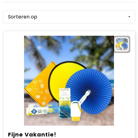
Sinterklaas
Verjaardagen
Voetbal, EK en WK
Voor de bouw
Zomergeschenken
Zomerpakketten
Fijne Vakantie!