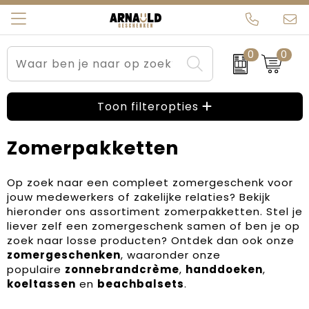
0
0
Relatiegeschenken
Beurs en Evenementen
Arnauld Kerstpakketten
Ons team
Toon filteropties
Sportkleding
Brievenbuspakketten
MijnEigenKadootje
Contact
Zomerpakketten
Werkkleding
Carnaval
Blogs
Kleding en textiel
Dag van de Zorg
Op zoek naar een compleet zomergeschenk voor
jouw medewerkers of zakelijke relaties? Bekijk
Tassen
Kerstartikelen
hieronder ons assortiment zomerpakketten. Stel je
liever zelf een zomergeschenk samen of ben je op
Kerstpakketten
zoek naar losse producten? Ontdek dan ook onze
zomergeschenken
, waaronder onze
populaire
zonnebrandcrème
,
handdoeken
,
Kraamcadeaus
koeltassen
en
beachbalsets
.
Pasen