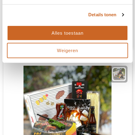
Exotic Vibes
Details tonen
Alles toestaan
€ 27,95
Bekijk
Weigeren