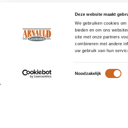
Deze website maakt gebru
We gebruiken cookies om c
bieden en om ons websitev
site met onze partners vo
combineren met andere inf
uw gebruik van hun servic
Wat
klanten
vertellen.
Om onze webshop goed te laten
functioneren maken wij gebruik van
Wij zijn trots op ons werk, en dat lat
cookies.
Toestemmingsselectie
Noodzakelijk
"We 
Arnauld
duide
Geschenken
we h
zoude
100%
beveelt ons
9.7
aansc
aan!
(152 beoordelingen)
Joo