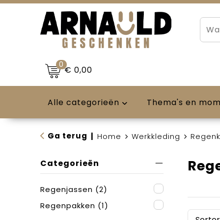
0
€ 0,00
Alle categorieën
Thema's en mo
Ga terug
|
Home
Werkkleding
Regenk
Reg
Categorieën
Regenjassen
(2)
Regenpakken
(1)