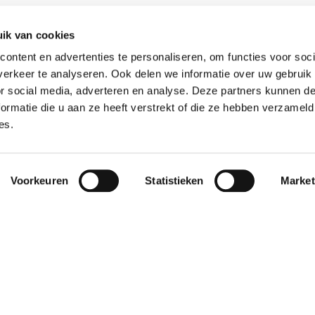
ik van cookies
ontent en advertenties te personaliseren, om functies voor soci
erkeer te analyseren. Ook delen we informatie over uw gebruik
or social media, adverteren en analyse. Deze partners kunnen 
ormatie die u aan ze heeft verstrekt of die ze hebben verzameld
es.
Weigeren
en onze klanten ook zien.
Voorkeuren
Statistieken
Market
worden vlot en
"De samenwerking
9
lijk geholpen als
bevalt uitstekend. Het
et een of ander
contact is altijd
n willen
persoonlijk en prettig
haffen."
– je merkt dat ze éc..."
p Robertus
Janet
16
16 oktober