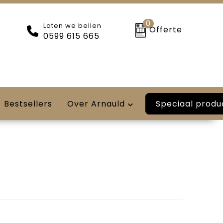
0
Laten we bellen
Offerte
0599 615 665
Speciaal produ
Bestsellers
Over Arnauld