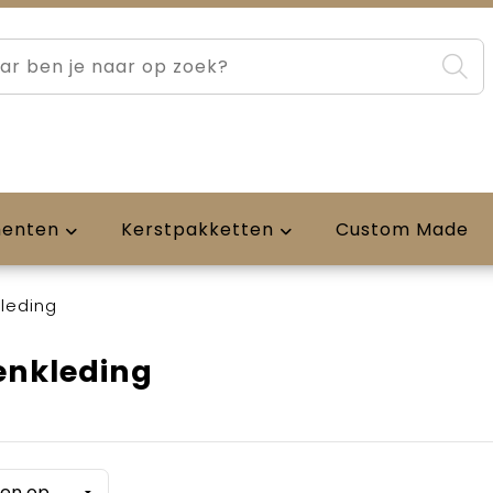
menten
Kerstpakketten
Custom Made
leding
enkleding