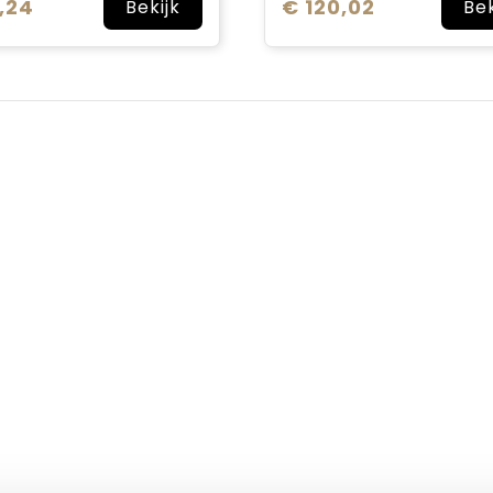
9,24
€ 120,02
Bekijk
Bek