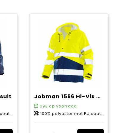
suit
Jobman 1566 Hi-Vis Raincoat
693
op voorraad
ating
100% polyester met PU coating