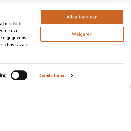
Alles toestaan
al media te
 van onze
Weigeren
deze gegevens
 op basis van
ing
Details tonen
"Sinds enkele jaren
10
10
maken wij gebruik van
de diensten van
Arnauld, zowel voor
kerstpakketten als
ande..."