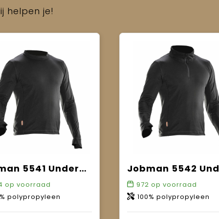
j helpen je!
Jobman 5541 Underwear Sweater Roundneck
4
op voorraad
972
op voorraad
0% polypropyleen
100% polypropyleen