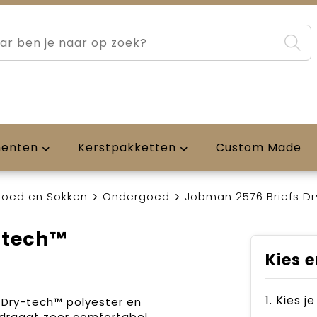
menten
Kerstpakketten
Custom Made
oed en Sokken
Ondergoed
Jobman 2576 Briefs D
-tech™
Kies e
1. Kies j
 Dry-tech™ polyester en
 draagt zeer comfortabel