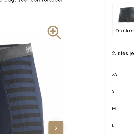
2. Kies 
XS
S
M
L