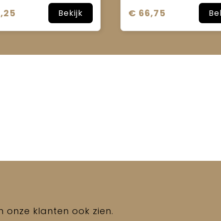
,25
€ 66,75
Bekijk
Be
en onze klanten ook zien.