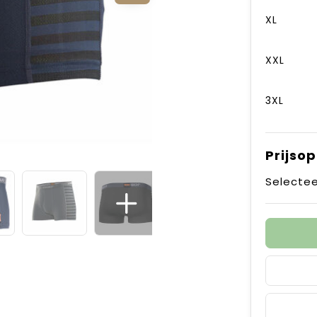
XL
XXL
3XL
Prijso
Selectee