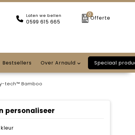
0
Laten we bellen
Offerte
0599 615 665
Speciaal produ
Bestsellers
Over Arnauld
ry-tech™ Bamboo
n personaliseer
e kleur