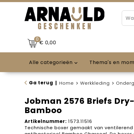
0
€ 0,00
Alle categorieën
Thema's en mo
Ga terug
|
Home
Werkkleding
Onderg
Jobman 2576 Briefs Dry
Bamboo
Artikelnummer:
1573.11516
Technische boxer gemaakt van ventilerend
antibacterieel Bamboo Charcoal. De boxer