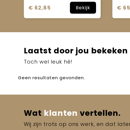
€ 62,85
€ 65
Bekijk
Laatst door jou bekeken
Toch wel leuk hé!
Geen resultaten gevonden.
Wat
klanten
vertellen.
Wij zijn trots op ons werk, en dat lat