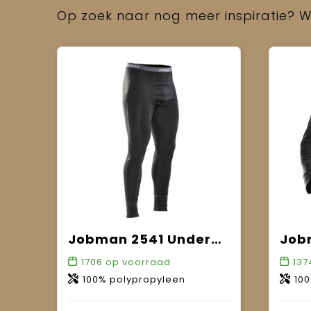
Op zoek naar nog meer inspiratie? Wi
Jobman 2541 Underwear Pants
1706
op voorraad
137
100% polypropyleen
10