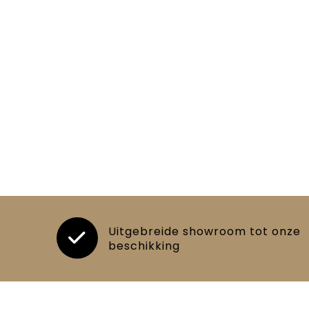
Uitgebreide showroom tot onze
beschikking