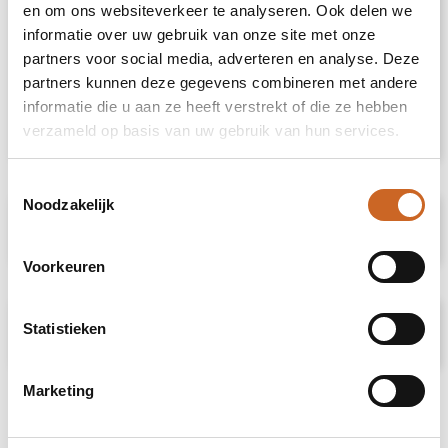
en om ons websiteverkeer te analyseren. Ook delen we
Aluminium winkelhaak met geïntegreerde
informatie over uw gebruik van onze site met onze
waterpas. Lengte 30 centimeter met
partners voor social media, adverteren en analyse. Deze
duidelijke centimeterverdeling. Praktisch
partners kunnen deze gegevens combineren met andere
ontwerp voor nauwkeurig meten en
informatie die u aan ze heeft verstrekt of die ze hebben
waterpassen. Individueel verpakt in een
bruine kartonnen doos met illustratie.
verzameld op basis van uw gebruik van hun services.
Toestemmingsselectie
Noodzakelijk
Specificaties
Voorkeuren
Prijsspecificaties
Statistieken
Marketing