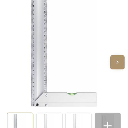
Sinterklaas
Verjaardagen
Voetbal, EK en WK
Voor de bouw
Zomergeschenken
Zomerpakketten