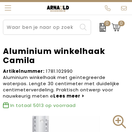
0
0
Relatiegeschenken
Beurs en Evenementen
Arnauld Kerstpakketten
Ons team
Sportkleding
Brievenbuspakketten
MijnEigenKadootje
Contact
Aluminium winkelhaak
Camila
Werkkleding
Carnaval
Blogs
Artikelnummer:
1781.102990
Kleding en textiel
Dag van de Zorg
Aluminium winkelhaak met geïntegreerde
waterpas. Lengte 30 centimeter met duidelijke
Tassen
Kerstartikelen
centimeterverdeling. Praktisch ontwerp voor
nauwkeurig meten e
Kerstpakketten
In totaal
5013
op voorraad
Kraamcadeaus
Pasen