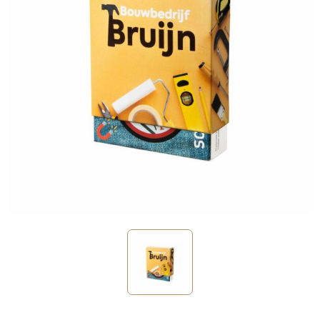
Sinterklaas
Verjaardagen
Voetbal, EK en WK
Voor de bouw
Zomergeschenken
Zomerpakketten