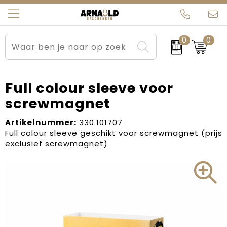
0
0
Relatiegeschenken
Beurs en Evenementen
Arnauld Kerstpakketten
Ons team
Sportkleding
Brievenbuspakketten
MijnEigenKadootje
Contact
Full colour sleeve voor
screwmagnet
Werkkleding
Carnaval
Blogs
Artikelnummer:
330.101707
Kleding en textiel
Dag van de Zorg
Full colour sleeve geschikt voor screwmagnet (prijs
exclusief screwmagnet)
Tassen
Kerstartikelen
Kerstpakketten
Kraamcadeaus
Pasen