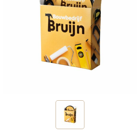
Sinterklaas
Verjaardagen
Voetbal, EK en WK
Voor de bouw
Zomergeschenken
Zomerpakketten