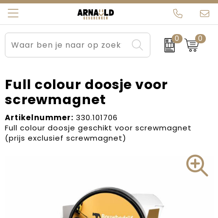
0
0
Relatiegeschenken
Beurs en Evenementen
Arnauld Kerstpakketten
Ons team
Sportkleding
Brievenbuspakketten
MijnEigenKadootje
Contact
Full colour doosje voor
screwmagnet
Werkkleding
Carnaval
Blogs
Artikelnummer:
330.101706
Kleding en textiel
Dag van de Zorg
Full colour doosje geschikt voor screwmagnet
(prijs exclusief screwmagnet)
Tassen
Kerstartikelen
Kerstpakketten
Kraamcadeaus
Pasen