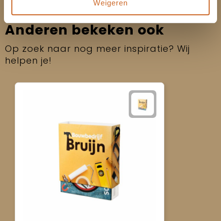
Weigeren
Anderen bekeken ook
Op zoek naar nog meer inspiratie? Wij
helpen je!