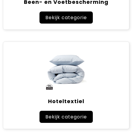
Been- en Voetbescherming
Sinterklaas
Bekijk categorie
Verjaardagen
Voetbal, EK en WK
Voor de bouw
Zomergeschenken
Zomerpakketten
Hoteltextiel
Bekijk categorie