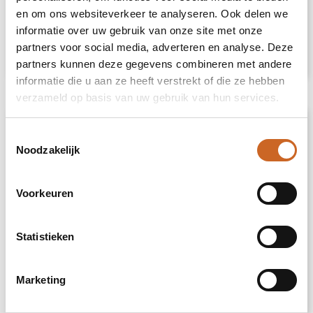
Polo's
en om ons websiteverkeer te analyseren. Ook delen we
informatie over uw gebruik van onze site met onze
partners voor social media, adverteren en analyse. Deze
Bekijk categorie
partners kunnen deze gegevens combineren met andere
informatie die u aan ze heeft verstrekt of die ze hebben
verzameld op basis van uw gebruik van hun services.
Toestemmingsselectie
Noodzakelijk
Voorkeuren
Statistieken
Reflecterende Vesten
Marketing
Bekijk categorie