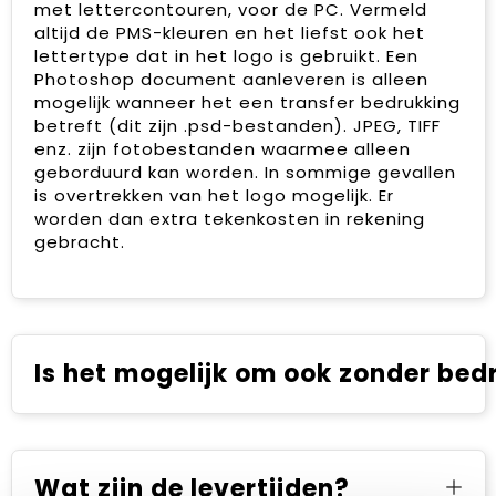
met lettercontouren, voor de PC. Vermeld
altijd de PMS-kleuren en het liefst ook het
Sinterklaas
lettertype dat in het logo is gebruikt. Een
Photoshop document aanleveren is alleen
Verjaardagen
mogelijk wanneer het een transfer bedrukking
betreft (dit zijn .psd-bestanden). JPEG, TIFF
Voetbal, EK en WK
enz. zijn fotobestanden waarmee alleen
geborduurd kan worden. In sommige gevallen
Voor de bouw
is overtrekken van het logo mogelijk. Er
worden dan extra tekenkosten in rekening
gebracht.
Zomergeschenken
Zomerpakketten
Is het mogelijk om ook zonder bedr
Wat zijn de levertijden?