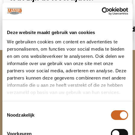
Leveren jullie ook in het buitenlan
Deze website maakt gebruik van cookies
We gebruiken cookies om content en advertenties te
personaliseren, om functies voor social media te bieden
en om ons websiteverkeer te analyseren. Ook delen we
informatie over uw gebruik van onze site met onze
Wat
klanten
vertellen.
partners voor social media, adverteren en analyse. Deze
partners kunnen deze gegevens combineren met andere
Wij zijn trots op ons werk, en dat laten onze
informatie die u aan ze heeft verstrekt of die ze hebben
klanten ook zien.
verzameld op basis van uw gebruik van hun services.
Arnauld Geschenken
Toestemmingsselectie
Noodzakelijk
100%
beveelt ons aan!
9.7
(152 beoordelingen)
Voorkeuren