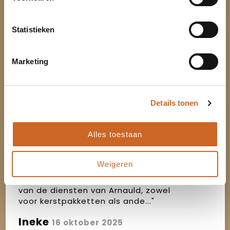
Beoordeel ons
Statistieken
"We worden vlot en duidelijk geholpen
9
als we het een of ander zouden willen
aanschaffen."
Marketing
Joop Robertus
16 oktober 2025
Details tonen
"De samenwerking bevalt uitstekend.
10
Het contact is altijd persoonlijk en
prettig – je merkt dat ze éc..."
Alles toestaan
Janet
16 oktober 2025
Weigeren
"Sinds enkele jaren maken wij gebruik
10
van de diensten van Arnauld, zowel
voor kerstpakketten als ande..."
Ineke
16 oktober 2025