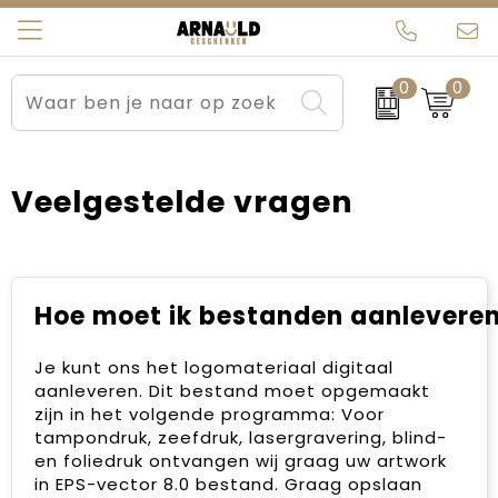
0
0
Relatiegeschenken
Beurs en Evenementen
Arnauld Kerstpakketten
Ons team
Sportkleding
Brievenbuspakketten
MijnEigenKadootje
Contact
Veelgestelde vragen
Werkkleding
Carnaval
Blogs
Kleding en textiel
Dag van de Zorg
Hoe moet ik bestanden aanlevere
Tassen
Kerstartikelen
Je kunt ons het logomateriaal digitaal
Kerstpakketten
aanleveren. Dit bestand moet opgemaakt
zijn in het volgende programma: Voor
Kraamcadeaus
tampondruk, zeefdruk, lasergravering, blind-
en foliedruk ontvangen wij graag uw artwork
in EPS-vector 8.0 bestand. Graag opslaan
Pasen