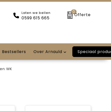
0
Laten we bellen
Offerte
0599 615 665
Speciaal produ
Bestsellers
Over Arnauld
 en WK