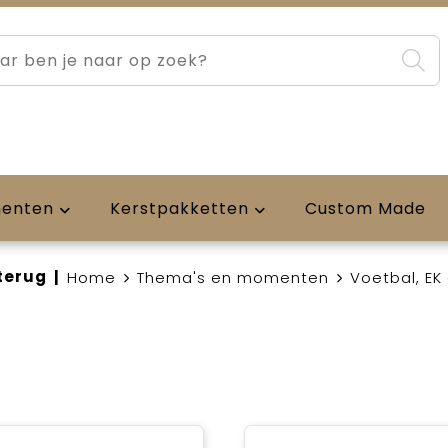
menten
Kerstpakketten
Custom Made
terug
|
Home
Thema's en momenten
Voetbal, EK