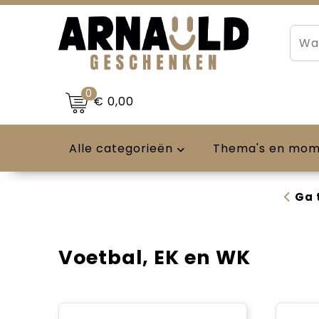
0
€ 0,00
Alle categorieën
Thema's en mo
Ga 
Voetbal, EK en WK