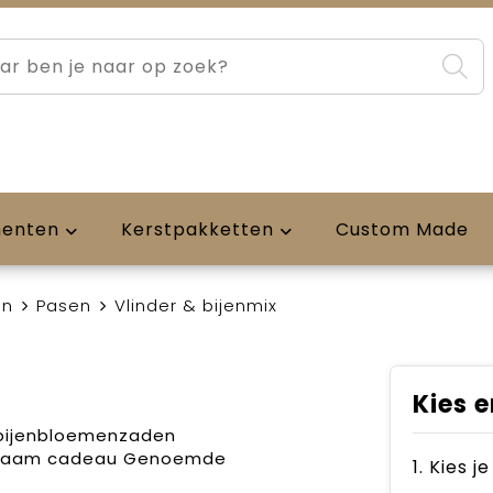
menten
Kerstpakketten
Custom Made
en
Pasen
Vlinder & bijenmix
Kies e
 bijenbloemenzaden
urzaam cadeau Genoemde
1. Kies j