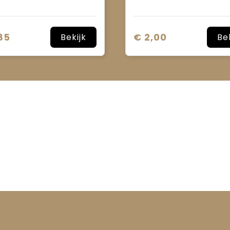
85
€ 2,00
Bekijk
Be