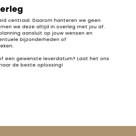
verleg
heid centraal. Daarom hanteren we geen
men we deze altijd in overleg met jou af.
planning aansluit op jouw wensen en
entuele bijzonderheden of
eken.
 of een gewenste leverdatum? Laat het ons
naar de beste oplossing!