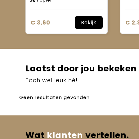
Papier
€ 3,60
€ 2,
Bekijk
Laatst door jou bekeken
Toch wel leuk hé!
Geen resultaten gevonden.
Wat
klanten
vertellen.