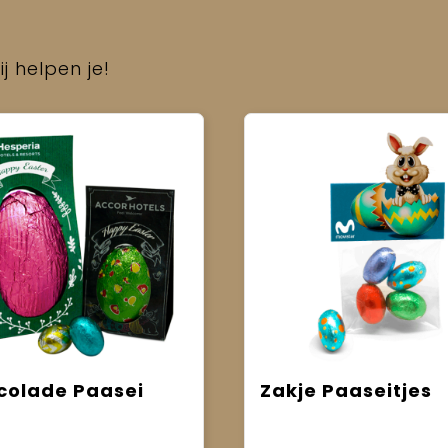
j helpen je!
colade Paasei
Zakje Paaseitjes