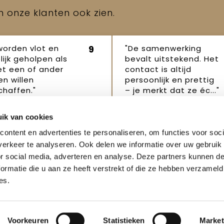
en onze klanten ook zien.
worden vlot en
"De samenwerking
9
lijk geholpen als
bevalt uitstekend. Het
et een of ander
contact is altijd
n willen
persoonlijk en prettig
haffen."
– je merkt dat ze éc..."
p Robertus
Janet
16
16 oktober
ik van cookies
ber 2025
2025
ontent en advertenties te personaliseren, om functies voor soci
erkeer te analyseren. Ook delen we informatie over uw gebruik
or social media, adverteren en analyse. Deze partners kunnen 
ormatie die u aan ze heeft verstrekt of die ze hebben verzameld
es.
enservice
Veilig winkelen
Weigeren
t
Algemene voorwaarden
Voorkeuren
Statistieken
Market