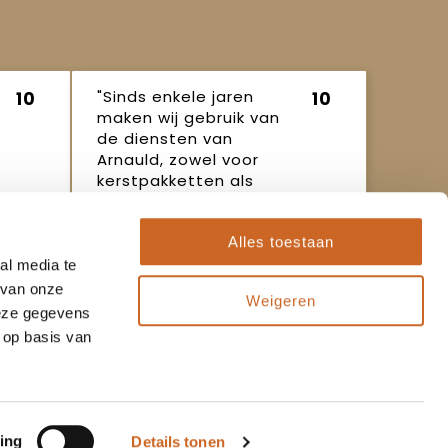
"Sinds enkele jaren
10
10
maken wij gebruik van
de diensten van
Arnauld, zowel voor
kerstpakketten als
ande..."
Ineke
16 oktober
Alles toestaan
2025
al media te
 van onze
Weigeren
deze gegevens
 op basis van
Populaire thema's
Kerstpakketten
ing
Details tonen