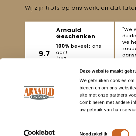
Wij zijn trots op ons werk, en dat lat
"We 
Arnauld
duide
Geschenken
we h
100%
beveelt ons
zoude
9.7
aan!
aansc
(152
beoordelingen)
Joo
Deze website maakt gebru
Beoordeel ons
okto
We gebruiken cookies om c
bieden en om ons websitev
site met onze partners vo
combineren met andere inf
uw gebruik van hun servic
Om onze webshop goed te laten
Klant
functioneren maken wij gebruik van
cookies.
Toestemmingsselectie
Contac
Ervaring sinds
1986
Noodzakelijk