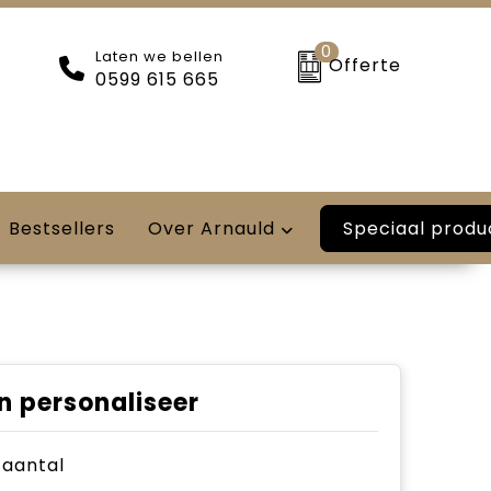
0
Laten we bellen
Offerte
0599 615 665
Speciaal produ
Bestsellers
Over Arnauld
n personaliseer
e aantal