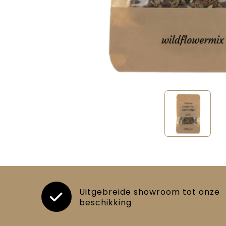
Uitgebreide showroom tot onze
beschikking