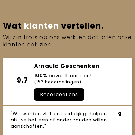
Wat
klanten
vertellen.
Wij zijn trots op ons werk, en dat laten onze
klanten ook zien.
Arnauld Geschenken
100%
beveelt ons aan!
9.7
(152 beoordelingen)
Beoordeel ons
"We worden vlot en duidelijk geholpen
9
als we het een of ander zouden willen
aanschaffen."