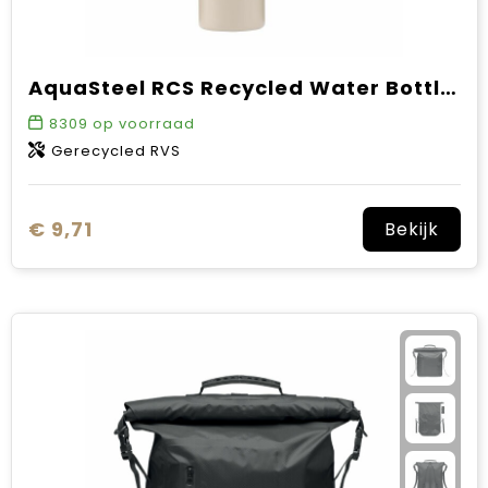
AquaSteel RCS Recycled Water Bottle 750 ml drinkfles
8309
op voorraad
Gerecycled RVS
€ 9,71
Bekijk