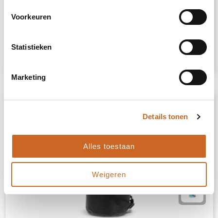
8274
op voorraad
Voorkeuren
190T van Polyester
Statistieken
€ 5,10
Bekijk
Marketing
Details tonen
Alles toestaan
Weigeren