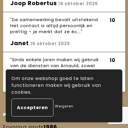
Joop Robertus
16 oktober 2025
"De samenwerking bevalt uitstekend.
10
Het contact is altijd persoonlijk en
prettig – je merkt dat ze éc..."
Janet
16 oktober 2025
"Sinds enkele jaren maken wij gebruik
10
van de diensten van Arnauld, zowel
voor kerstpakketten als ande..."
Om onze webshop goed te laten
Ineke
16 oktober 2025
functioneren maken wij gebruik van
cookies.
Weigeren
Ervaring sinds
1986