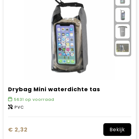
Sinterklaas
Verjaardagen
Voetbal, EK en WK
Voor de bouw
Zomergeschenken
Zomerpakketten
Drybag Mini waterdichte tas
5631
op voorraad
PVC
€ 2,32
Bekijk