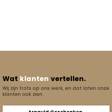
Wat
klanten
vertellen.
Wij zijn trots op ons werk, en dat laten onze
klanten ook zien.
Arnauld Geschenken