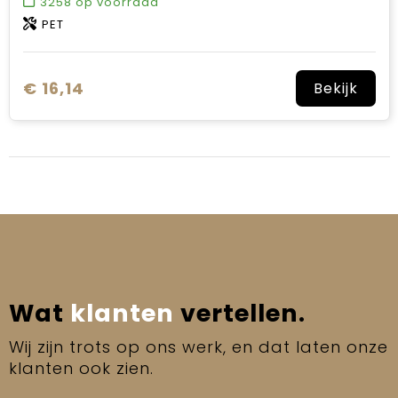
3258
op voorraad
PET
€ 16,14
Bekijk
Wat
klanten
vertellen.
Wij zijn trots op ons werk, en dat laten onze
klanten ook zien.