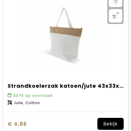
Strandkoelerzak katoen/jute 43x33x14 cm
3074
op voorraad
Jute, Cotton
€ 4,86
Bekijk