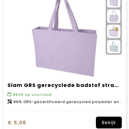
Siam GRS gerecyclede badstof stranddraagtas 13 l
8846
op voorraad
88% GRS-gecertificeerd gerecycled polyester en 12% Polyamide
€ 5,06
Bekijk