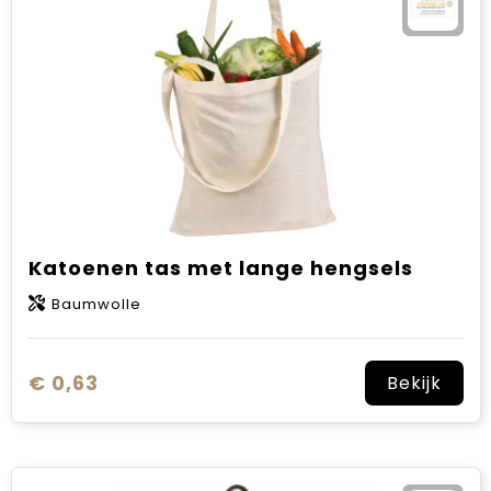
Sinterklaas
Verjaardagen
Voetbal, EK en WK
Voor de bouw
Zomergeschenken
Katoenen tas met lange hengsels
Zomerpakketten
Baumwolle
€ 0,63
Bekijk