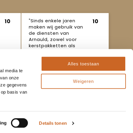
"Sinds enkele jaren
10
10
maken wij gebruik van
de diensten van
Arnauld, zowel voor
kerstpakketten als
ande..."
Ineke
16 oktober
Alles toestaan
2025
al media te
 van onze
Weigeren
deze gegevens
 op basis van
Populaire thema's
Kerstpakketten
ing
Details tonen
Zomerpakketten