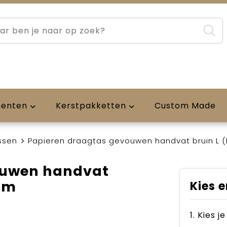
menten
Kerstpakketten
Custom Made
ssen
Papieren draagtas gevouwen handvat bruin L (B
ouwen handvat
 cm
Kies e
1. Kies j