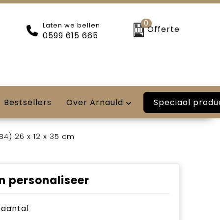
0
Laten we bellen
Offerte
0599 615 665
Speciaal produ
Bestsellers
Over Arnauld
4) 26 x 12 x 35 cm
n personaliseer
e aantal