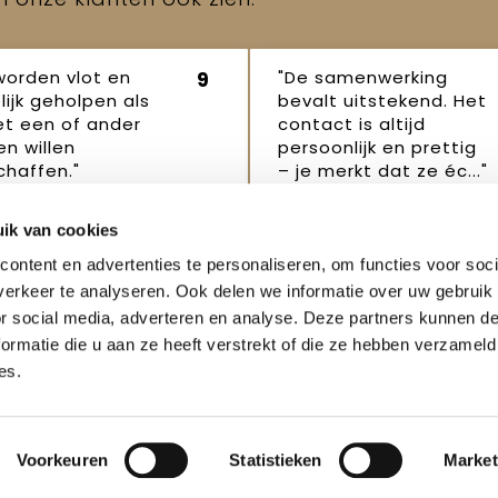
worden vlot en
"De samenwerking
9
lijk geholpen als
bevalt uitstekend. Het
et een of ander
contact is altijd
n willen
persoonlijk en prettig
haffen."
– je merkt dat ze éc..."
p Robertus
Janet
16
16 oktober
ik van cookies
ber 2025
2025
ontent en advertenties te personaliseren, om functies voor soci
erkeer te analyseren. Ook delen we informatie over uw gebruik
or social media, adverteren en analyse. Deze partners kunnen 
ormatie die u aan ze heeft verstrekt of die ze hebben verzameld
es.
enservice
Veilig winkelen
Weigeren
t
Algemene voorwaarden
Voorkeuren
Statistieken
Market
telde vragen
Privacyverklaring