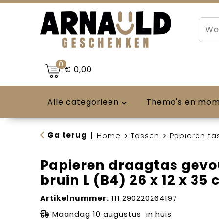
0
€ 0,00
Alle categorieën
Thema's en mo
Ga terug
|
Home
Tassen
Papieren ta
Papieren draagtas gev
bruin L (B4) 26 x 12 x 35
Artikelnummer:
111.290220264197
Maandag 10 augustus in huis