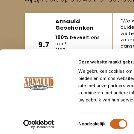
"We 
Arnauld
duide
Geschenken
we h
100%
beveelt ons
zoude
9.7
aan!
aansc
(152
beoordelingen)
Joo
Deze website maakt gebru
Beoordeel ons
okto
We gebruiken cookies om c
bieden en om ons websitev
site met onze partners vo
combineren met andere inf
uw gebruik van hun servic
Om onze webshop goed te laten
Klant
functioneren maken wij gebruik van
cookies.
Toestemmingsselectie
Contac
Ervaring sinds
1986
Noodzakelijk
Veelges