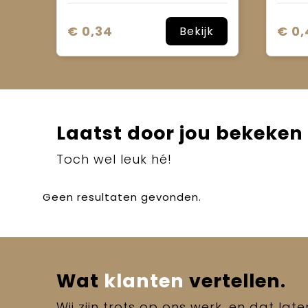
€ 0,34
€ 0
Bekijk
Laatst door jou bekeken
Toch wel leuk hé!
Geen resultaten gevonden.
Wat
klanten
vertellen.
Wij zijn trots op ons werk, en dat lat