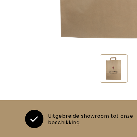
Uitgebreide showroom tot onze
beschikking