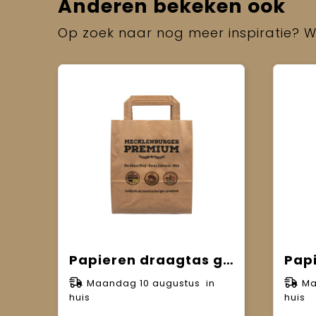
Anderen bekeken ook
Op zoek naar nog meer inspiratie? Wi
Papieren draagtas gevouwen handvat bruin S (B5) 18 x 8 x 22 cm
Maandag 10 augustus in
Ma
huis
huis