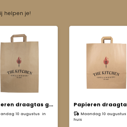
j helpen je!
Papieren draagtas gevouwen handvat bruin M (A4) 22 x 11 x 28 cm
andag 10 augustus in
Maandag 10 augustus
huis