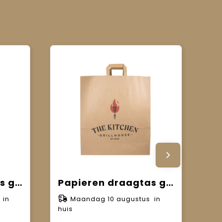
Papieren draagtas gevouwen handvat bruin XL (A3) 32 x 15 x 42 cm
Papieren draagtas gevouwen handvat bruin XXL (A2) 45 x 17 x 45 cm
 in
Maandag 10 augustus in
huis