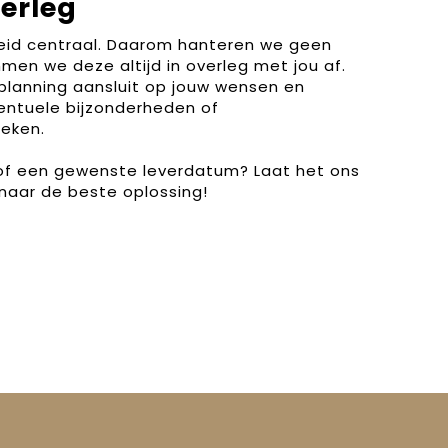
verleg
heid centraal. Daarom hanteren we geen
men we deze altijd in overleg met jou af.
planning aansluit op jouw wensen en
entuele bijzonderheden of
eken.
 of een gewenste leverdatum? Laat het ons
naar de beste oplossing!