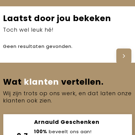
Laatst door jou bekeken
Toch wel leuk hé!
Geen resultaten gevonden.
Wat
klanten
vertellen.
Wij zijn trots op ons werk, en dat laten onze
klanten ook zien.
Arnauld Geschenken
100%
beveelt ons aan!