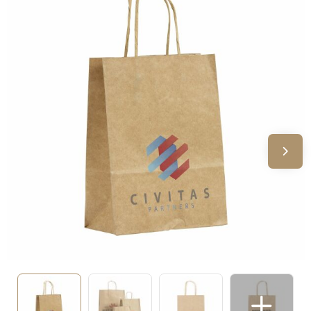
Sinterklaas
Verjaardagen
Voetbal, EK en WK
Voor de bouw
Zomergeschenken
Zomerpakketten