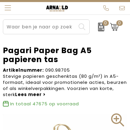
0
0
Relatiegeschenken
Beurs en Evenementen
Arnauld Kerstpakketten
Ons team
Sportkleding
Brievenbuspakketten
MijnEigenKadootje
Contact
Pagari Paper Bag A5
papieren tas
Werkkleding
Carnaval
Blogs
Artikelnummer:
090.98705
Kleding en textiel
Dag van de Zorg
Stevige papieren geschenktas (80 g/m²) in A5-
formaat, ideaal voor promotionele acties, beurzen
Tassen
Kerstartikelen
of als winkelverpakkingen. Voorzien van korte,
sterk
Kerstpakketten
In totaal
47675
op voorraad
Kraamcadeaus
Pasen