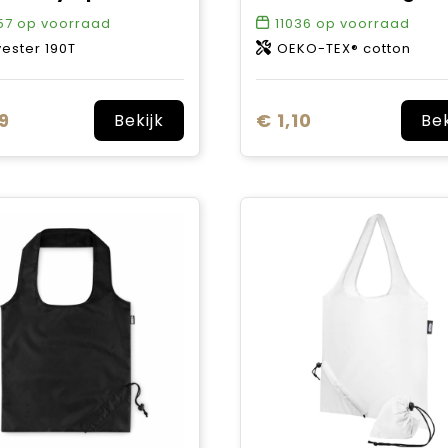
57
op voorraad
11036
op voorraad
yester 190T
OEKO-TEX® cotton
9
€ 1,10
Bekijk
Bek