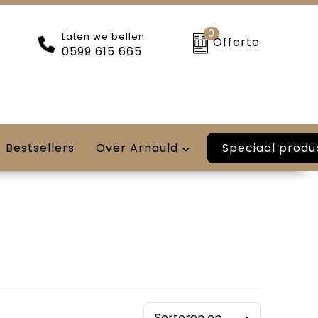
0
Laten we bellen
Offerte
0599 615 665
Speciaal produ
Bestsellers
Over Arnauld