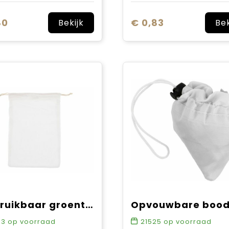
80
€ 0,83
Bekijk
Bek
Herbruikbaar groente & fruit zakje OEKO-TEX® katoen 30x40cm
33
op voorraad
21525
op voorraad