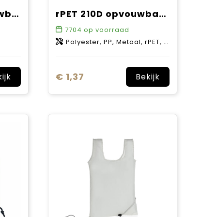
Sabia RPET opvouwbare draagtas 7L
rPET 210D opvouwbare reistas José
7704
op voorraad
Polyester, PP, Metaal, rPET, Nylon 210D
€ 1,37
ijk
Bekijk