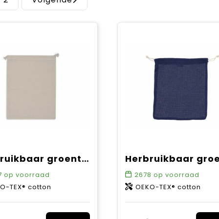
Herbruikbaar groente & fruit zakje OEKO-TEX® katoen ecru 25x30cm
7
op voorraad
2678
op voorraad
O-TEX® cotton
OEKO-TEX® cotton