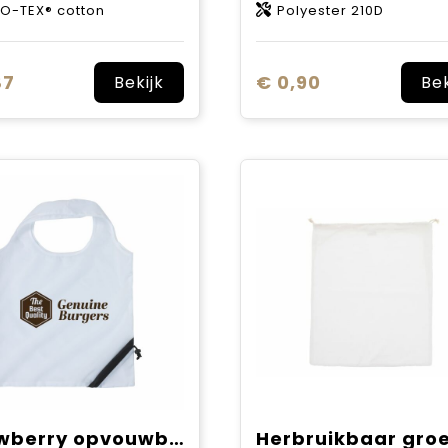
O-TEX® cotton
Polyester 210D
87
€ 0,90
Bekijk
Bek
Strawberry opvouwbare tas