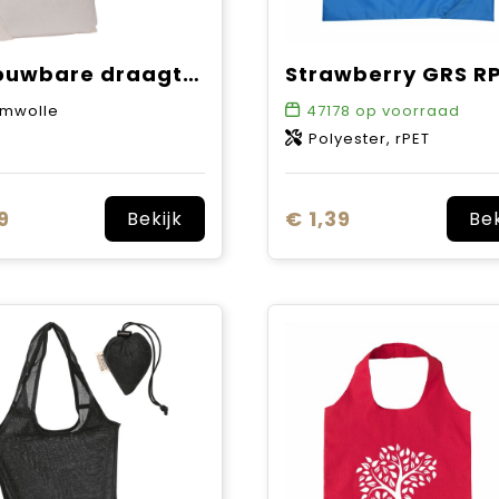
Opvouwbare draagtas
mwolle
47178
op voorraad
Polyester, rPET
9
€ 1,39
Bekijk
Bek