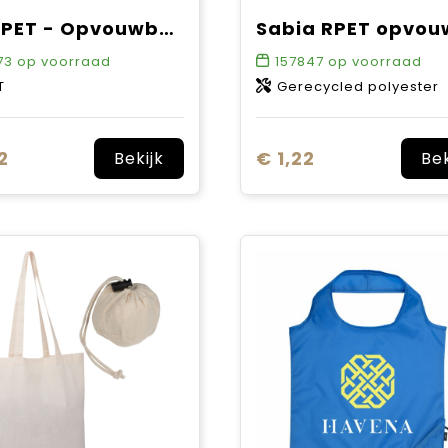
FOLDPET - Opvouwbare RPET tas
73
op voorraad
157847
op voorraad
T
Gerecycled polyester
2
€ 1,22
Bekijk
Bek