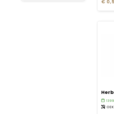
€ 0,
139
OEK