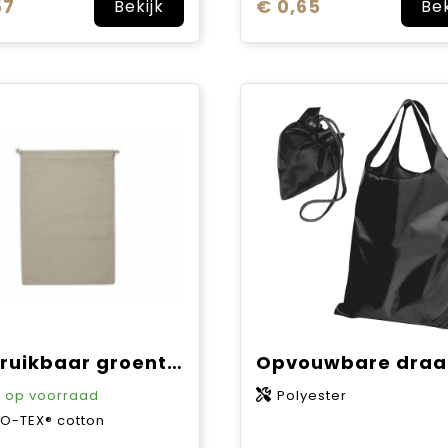
57
€ 0,65
Bekijk
Bek
Herbruikbaar groente & fruit zakje OEKO-TEX® katoen ecru 30x40cm
9
op voorraad
Polyester
O-TEX® cotton