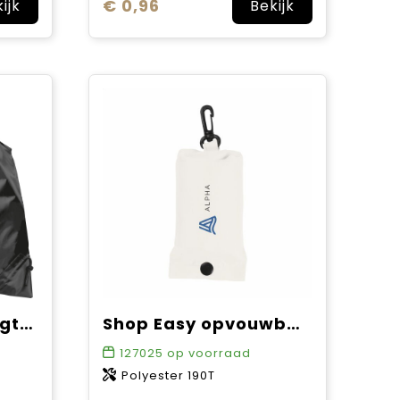
€ 0,96
ijk
Bekijk
Opvouwbare draagtas
Shop Easy opvouwbare winkeltas
127025
op voorraad
Polyester 190T