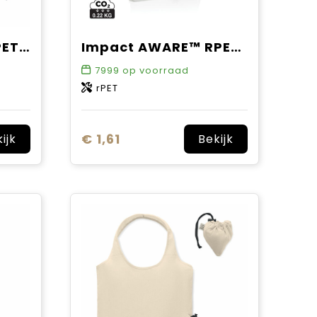
Strawberry GRS RPET opvouwbare tas
Impact AWARE™ RPET 190T opvouwbare shopper
7999
op voorraad
rPET
€ 1,61
ijk
Bekijk