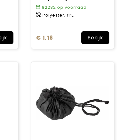
82282
op voorraad
Polyester, rPET
€ 1,16
ijk
Bekijk