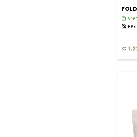
696
RPE
€ 1,2