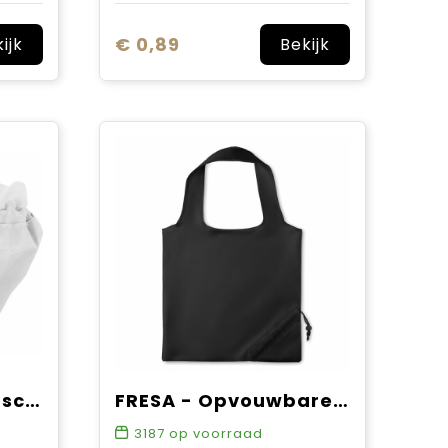
€ 0,89
ijk
Bekijk
Opvouwbare boodschappentas Billie | 5 l
FRESA - Opvouwbare boodschappentas
3187
op voorraad