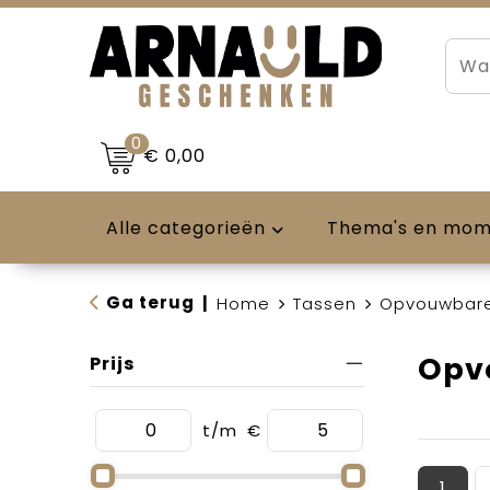
0
€ 0,00
Alle categorieën
Thema's en mo
Ga terug
|
Home
Tassen
Opvouwbare
Opv
Prijs
t/m
€
1