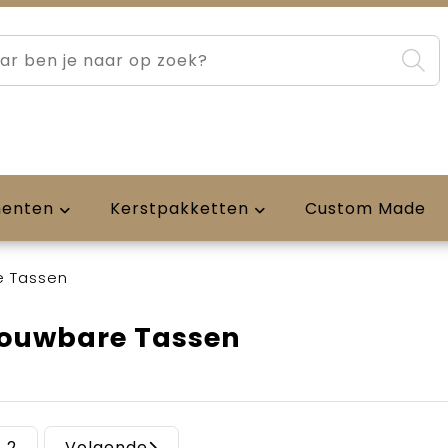
menten
Kerstpakketten
Custom Made
 Tassen
ouwbare Tassen
2
Volgende