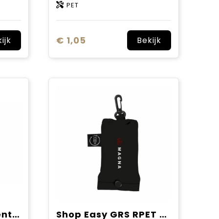
PET
€ 1,05
ijk
Bekijk
Herbruikbaar groente & fruit zakje OEKO-TEX® katoen 40x45cm
Shop Easy GRS RPET opvouwbare winkeltas