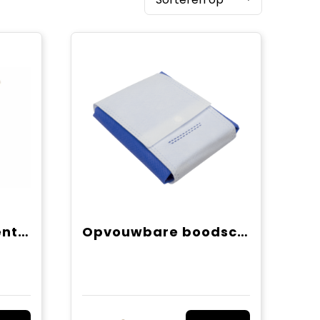
Herbruikbaar groente & fruit zakje OEKO-TEX® katoen 25x30cm
Opvouwbare boodschappentas met drukknoop 80 gr/m2