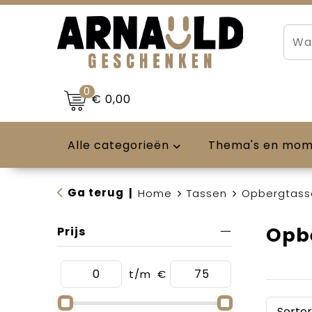
0
€ 0,00
Alle categorieën
Thema's en mo
Ga terug
|
Home
Tassen
Opbergtass
Opb
Prijs
t/m
€