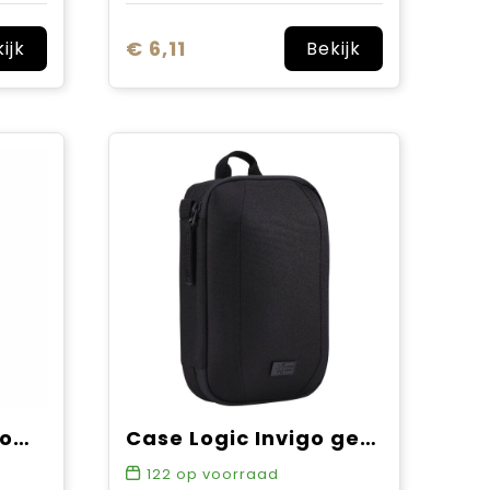
€ 6,11
ijk
Bekijk
Thule Subterra 2 Powershuttle
Case Logic Invigo gerecyclede accessoiretas
122
op voorraad