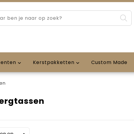
menten
Kerstpakketten
Custom Made
en
ergtassen