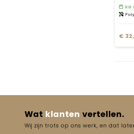
918
Pol
€ 32
Wat
klanten
vertellen.
Wij zijn trots op ons werk, en dat lat