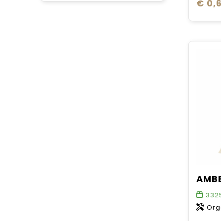
€ 0,
332
Org