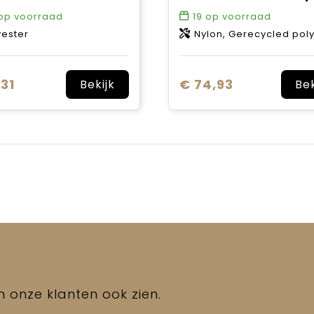
op voorraad
19
op voorraad
yester
Nylon, Gerecycled pol
,31
€ 74,93
Bekijk
Bek
en onze klanten ook zien.