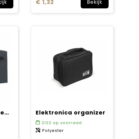
€ 1,32
ijk
Bekijk
Lennon RCS Recycled Toiletry Bag
Elektronica organizer
2122
op voorraad
Polyester