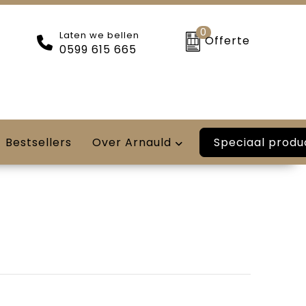
0
Laten we bellen
Offerte
0599 615 665
Speciaal produ
Bestsellers
Over Arnauld