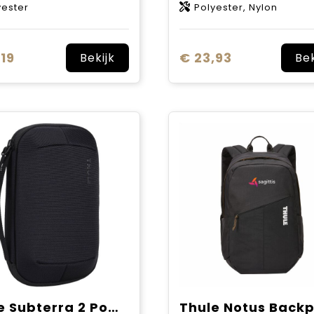
yester
Polyester, Nylon
,19
€ 23,93
Bekijk
Bek
Thule Subterra 2 PowerShuttle medium