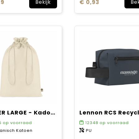
69
€ 0,93
Bekijk
Bek
AMBER LARGE - Kadozak organisch katoen groot
5
op voorraad
12348
op voorraad
anisch Katoen
PU