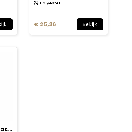
Polyester
€ 25,36
ijk
Bekijk
Thule Notus Backpack 20 L rugzak