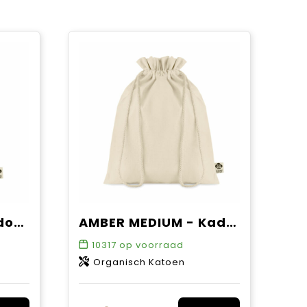
AMBER SMALL - Kadozak organisch katoen klein
AMBER MEDIUM - Kadozak organisch katoen medium
10317
op voorraad
Organisch Katoen