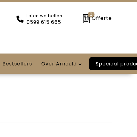
0
Laten we bellen
Offerte
0599 615 665
Speciaal produ
Bestsellers
Over Arnauld