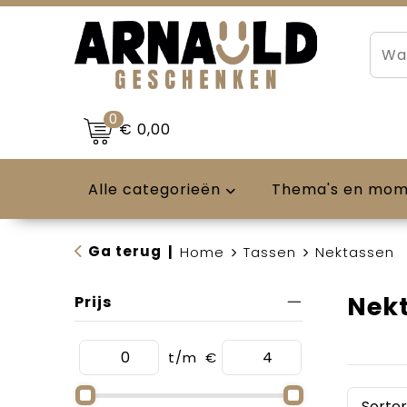
0
€ 0,00
Alle categorieën
Thema's en mo
Ga terug
|
Home
Tassen
Nektassen
Nek
Prijs
t/m
€