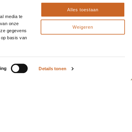
Alles toestaan
al media te
 van onze
Weigeren
deze gegevens
 op basis van
ing
Details tonen
"Sinds enkele jaren
10
10
maken wij gebruik van
de diensten van
Arnauld, zowel voor
kerstpakketten als
ande..."
Ineke
16 oktober