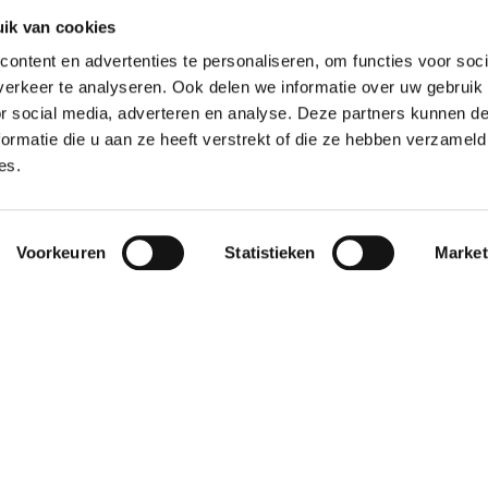
ik van cookies
ontent en advertenties te personaliseren, om functies voor soci
erkeer te analyseren. Ook delen we informatie over uw gebruik
or social media, adverteren en analyse. Deze partners kunnen 
ormatie die u aan ze heeft verstrekt of die ze hebben verzameld
es.
Weigeren
en onze klanten ook zien.
Voorkeuren
Statistieken
Market
worden vlot en
"De samenwerking
9
lijk geholpen als
bevalt uitstekend. Het
et een of ander
contact is altijd
n willen
persoonlijk en prettig
haffen."
– je merkt dat ze éc..."
p Robertus
Janet
16
16 oktober
ber 2025
2025