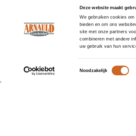
Deze website maakt gebru
We gebruiken cookies om c
bieden en om ons websitev
site met onze partners vo
combineren met andere inf
uw gebruik van hun servic
Om onze webshop goed te laten
Wat
klanten
vertellen.
functioneren maken wij gebruik van
Wij zijn trots op ons werk, en dat lat
cookies.
Toestemmingsselectie
Noodzakelijk
"We 
Arnauld
duide
Geschenken
we h
zoude
100%
beveelt ons
9.7
aansc
aan!
(152 beoordelingen)
Joo
Beoordeel ons
okto