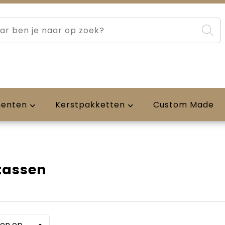
menten
Kerstpakketten
Custom Made
tassen