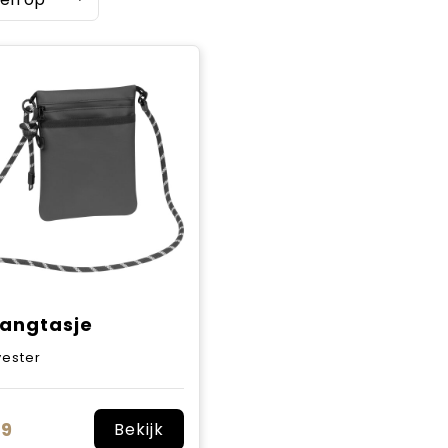
angtasje
yester
39
Bekijk