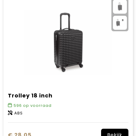
Trolley 18 inch
596
op voorraad
ABS
€ 28,05
Bekijk