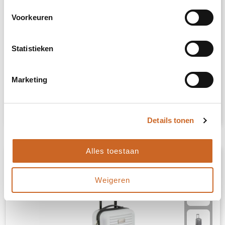
Voorkeuren
MAGNATE - 290T RPET rugzak trolley
Statistieken
1216
op voorraad
RPET
Marketing
€ 38,12
Bekijk
Details tonen
Alles toestaan
Weigeren