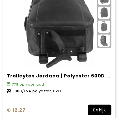
Sinterklaas
Verjaardagen
Voetbal, EK en WK
Voor de bouw
Zomergeschenken
Zomerpakketten
Trolleytas Jordana | Polyester 600D | Opvouwbaar | 20 l
778
op voorraad
600D/EVA polyester, PVC
€ 12,27
Bekijk