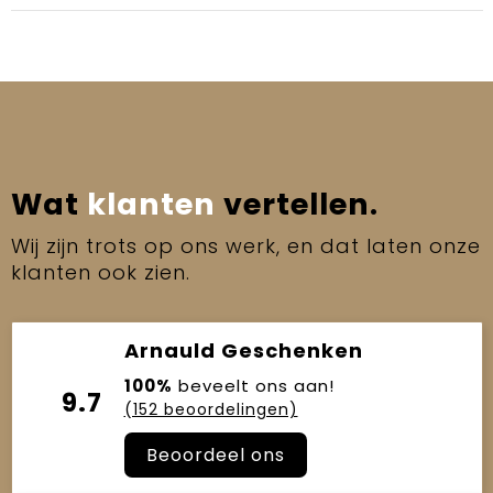
Wat
klanten
vertellen.
Wij zijn trots op ons werk, en dat laten onze
klanten ook zien.
Arnauld Geschenken
100%
beveelt ons aan!
9.7
(152 beoordelingen)
Beoordeel ons