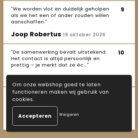
"We worden vlot en duidelijk geholpen
9
als we het een of ander zouden willen
aanschaffen."
Joop Robertus
16 oktober 2025
"De samenwerking bevalt uitstekend.
10
Het contact is altijd persoonlijk en
prettig – je merkt dat ze éc..."
Janet
16 oktober 2025
Om onze webshop goed te laten
functioneren maken wij gebruik van
"Sinds enkele jaren maken wij gebruik
10
cookies.
van de diensten van Arnauld, zowel
voor kerstpakketten als ande..."
Weigeren
Ineke
16 oktober 2025