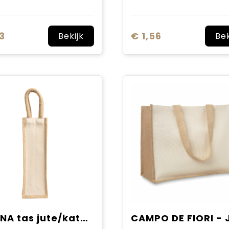
3
€ 1,56
Bekijk
Bek
BELONA tas jute/katoen