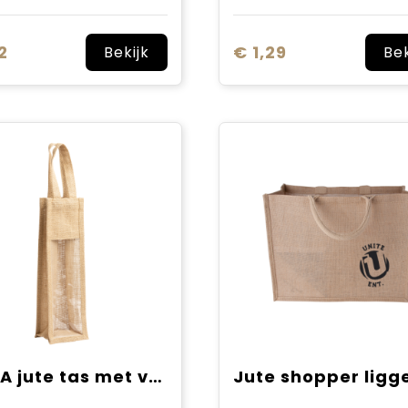
2
€ 1,29
Bekijk
Bek
NIMBA jute tas met venster