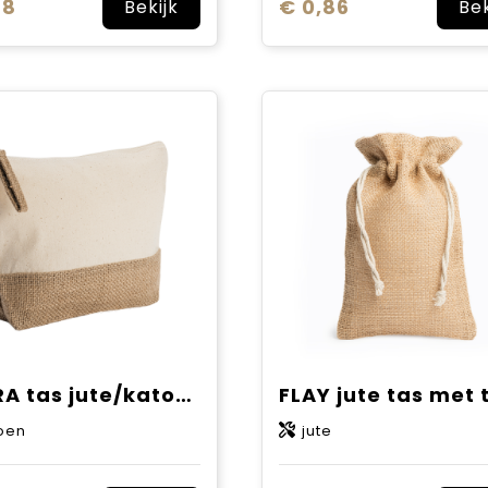
68
€ 0,86
Bekijk
Bek
SIERRA tas jute/katoen
oen
jute