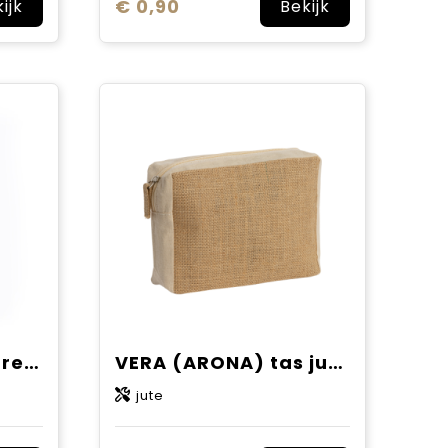
€ 0,90
ijk
Bekijk
FLAY jute tas met trekkoord
VERA (ARONA) tas jute/katoen
jute