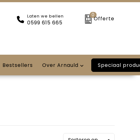
0
Laten we bellen
Offerte
0599 615 665
Speciaal produ
Bestsellers
Over Arnauld