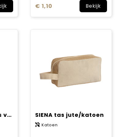
€ 1,10
ijk
Bekijk
Juta jute draagtas van 300 g/m² 7 l
SIENA tas jute/katoen
Katoen