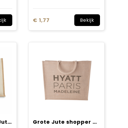
€ 1,77
ijk
Bekijk
CAMPO DE FIORI - Jute/canvas boodschappentas
Grote Jute shopper 240 gr/m2