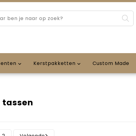
menten
Kerstpakketten
Custom Made
 tassen
2
Volgende