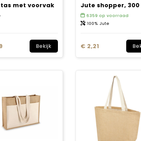
 tas met voorvak
e
6359
op voorraad
100% Jute
9
€ 2,21
Bekijk
Bek