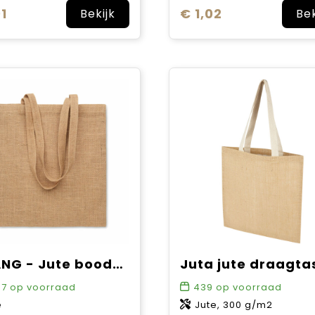
1
€ 1,02
Bekijk
Bek
ZOLANG - Jute boodschappentas
67
op voorraad
439
op voorraad
e
Jute, 300 g/m2