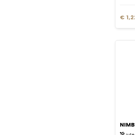
€ 1,2
jute