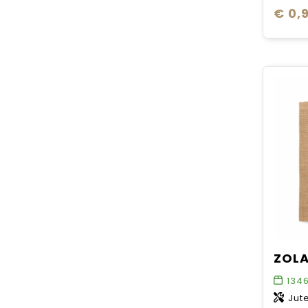
€ 0,9
134
Jut