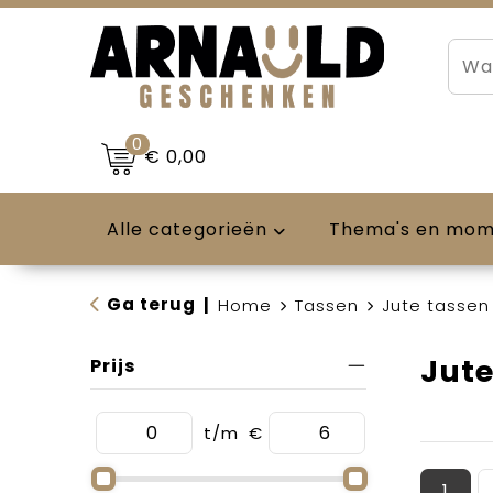
0
€ 0,00
Alle categorieën
Thema's en mo
Ga terug
|
Home
Tassen
Jute tassen
Jute
Prijs
t/m
€
1