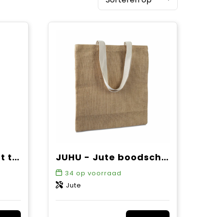
PARMA jute tas met trekkoord klein
JUHU - Jute boodschappentas
34
op voorraad
Jute