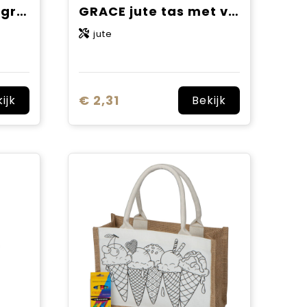
Jute shopper, 300 gr/m²
GRACE jute tas met venster
jute
€ 2,31
ijk
Bekijk