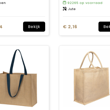
oen
92265
op voorraad
Jute
94
€ 2,16
Bekijk
Bek