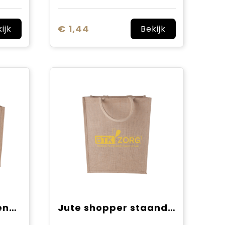
€ 1,44
ijk
Bekijk
Jute shopper liggend model 240 gr/m2
Jute shopper staand model 240 gr/m2