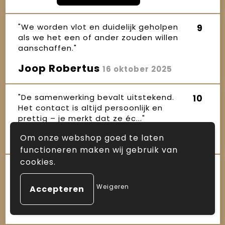
"We worden vlot en duidelijk geholpen
9
als we het een of ander zouden willen
aanschaffen."
Joop Robertus
16 oktober 2025
"De samenwerking bevalt uitstekend.
10
Het contact is altijd persoonlijk en
prettig – je merkt dat ze éc..."
Janet
Om onze webshop goed te laten
16 oktober 2025
functioneren maken wij gebruik van
cookies.
"Sinds enkele jaren maken wij gebruik
10
van de diensten van Arnauld, zowel
Weigeren
voor kerstpakketten als ande..."
Ineke
16 oktober 2025