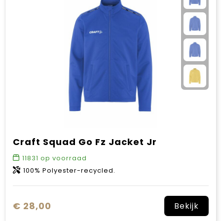
Sinterklaas
Verjaardagen
Voetbal, EK en WK
Voor de bouw
Zomergeschenken
Zomerpakketten
Craft Squad Go Fz Jacket Jr
11831
op voorraad
100% Polyester-recycled.
€ 28,00
Bekijk