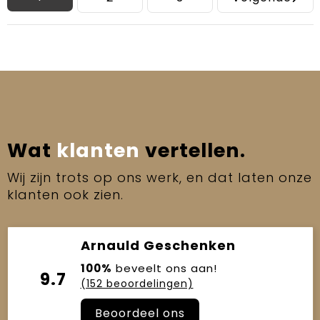
Wat
klanten
vertellen.
Wij zijn trots op ons werk, en dat laten onze
klanten ook zien.
Arnauld Geschenken
100%
beveelt ons aan!
9.7
(152 beoordelingen)
Beoordeel ons