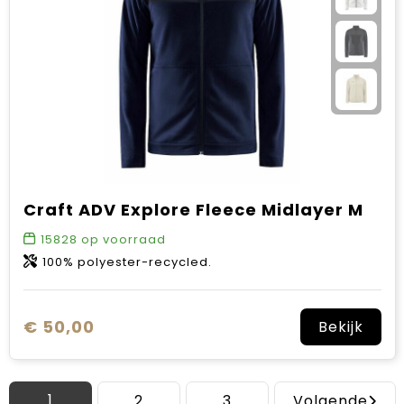
Craft ADV Explore Fleece Midlayer M
15828
op voorraad
100% polyester-recycled.
€ 50,00
Bekijk
1
2
3
Volgende