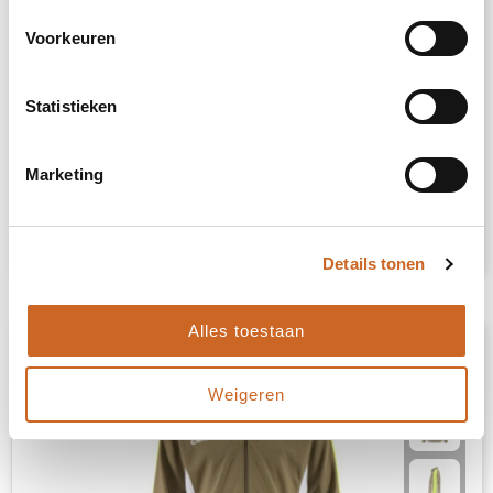
Voorkeuren
Craft Community FZ Hoodie W
Statistieken
4157
op voorraad
65% polyester, 35% cotton.
Marketing
€ 41,50
Bekijk
Details tonen
Alles toestaan
Weigeren