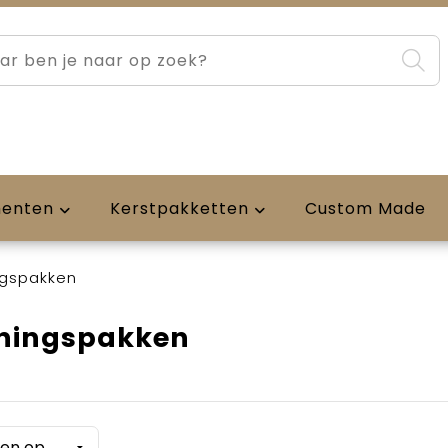
menten
Kerstpakketten
Custom Made
ngspakken
iningspakken