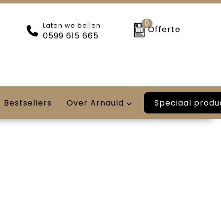
0
Laten we bellen
Offerte
0599 615 665
Speciaal produ
Bestsellers
Over Arnauld