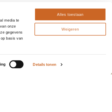
Alles toestaan
al media te
 van onze
Weigeren
deze gegevens
 op basis van
ing
Details tonen
"Sinds enkele jaren
10
10
maken wij gebruik van
de diensten van
Arnauld, zowel voor
kerstpakketten als
ande..."