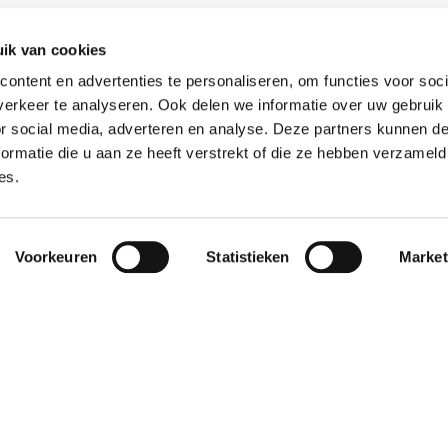
ik van cookies
ontent en advertenties te personaliseren, om functies voor soci
erkeer te analyseren. Ook delen we informatie over uw gebruik
or social media, adverteren en analyse. Deze partners kunnen 
ormatie die u aan ze heeft verstrekt of die ze hebben verzameld
es.
Weigeren
en onze klanten ook zien.
Voorkeuren
Statistieken
Market
worden vlot en
"De samenwerking
9
lijk geholpen als
bevalt uitstekend. Het
et een of ander
contact is altijd
n willen
persoonlijk en prettig
haffen."
– je merkt dat ze éc..."
p Robertus
Janet
16
16 oktober