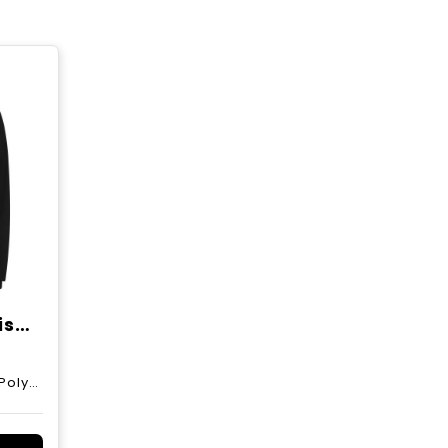
Evans 225 g/m² unisex trainingspak
25 g/m2