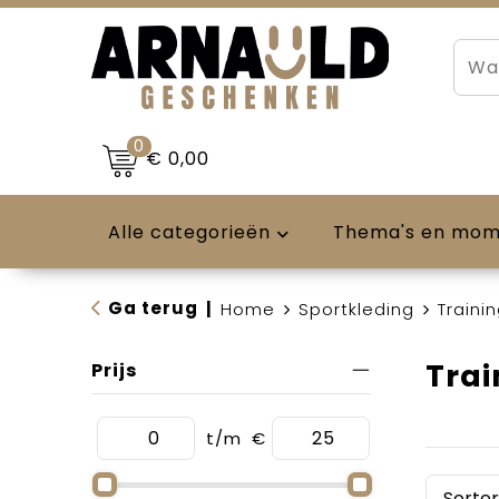
0
€ 0,00
Alle categorieën
Thema's en mo
Ga terug
|
Home
Sportkleding
Traini
Tra
Prijs
t/m
€