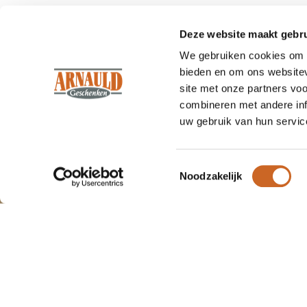
Deze website maakt gebru
We gebruiken cookies om c
bieden en om ons websitev
site met onze partners vo
combineren met andere inf
uw gebruik van hun servic
Wat
klanten
vertellen.
Om onze webshop goed te laten
functioneren maken wij gebruik van
Wij zijn trots op ons werk, en dat lat
cookies.
Toestemmingsselectie
Noodzakelijk
"We 
Arnauld
duide
Geschenken
we h
zoude
100%
beveelt ons
9.7
aansc
aan!
(152 beoordelingen)
Joo