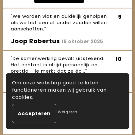
"We worden vlot en duidelijk geholpen
9
als we het een of ander zouden willen
aanschaffen."
Joop Robertus
16 oktober 2025
"De samenwerking bevalt uitstekend.
10
Het contact is altijd persoonlijk en
prettig – je merkt dat ze éc..."
Janet
Om onze webshop goed te laten
16 oktober 2025
functioneren maken wij gebruik van
cookies.
"Sinds enkele jaren maken wij gebruik
10
van de diensten van Arnauld, zowel
Weigeren
voor kerstpakketten als ande..."
Ineke
16 oktober 2025