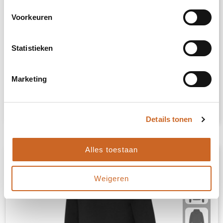
Voorkeuren
Craft Evolve Halfzip Jr
Statistieken
16687
op voorraad
100% polyester-recycled.
Marketing
€ 29,00
Bekijk
Details tonen
Alles toestaan
Weigeren