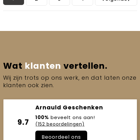
Wat
klanten
vertellen.
Wij zijn trots op ons werk, en dat laten onze
klanten ook zien.
Arnauld Geschenken
100%
beveelt ons aan!
9.7
(152 beoordelingen)
Beoordeel ons