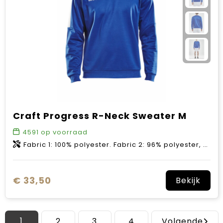
Craft Progress R-Neck Sweater M
4591
op voorraad
Fabric 1: 100% polyester. Fabric 2: 96% polyester, 4% elastane.
€ 33,50
Bekijk
1
2
3
4
Volgende