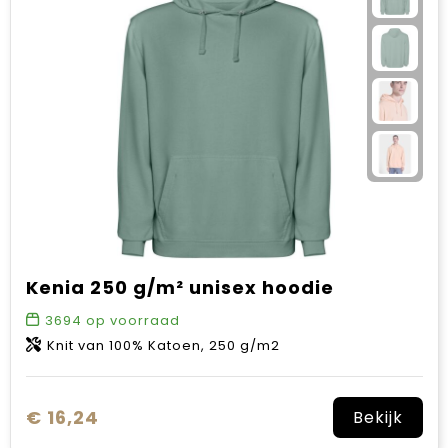
Sinterklaas
Verjaardagen
Voetbal, EK en WK
Voor de bouw
Zomergeschenken
Zomerpakketten
Kenia 250 g/m² unisex hoodie
3694
op voorraad
Knit van 100% Katoen, 250 g/m2
€ 16,24
Bekijk