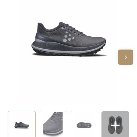
Sinterklaas
Verjaardagen
Voetbal, EK en WK
Voor de bouw
Zomergeschenken
Zomerpakketten