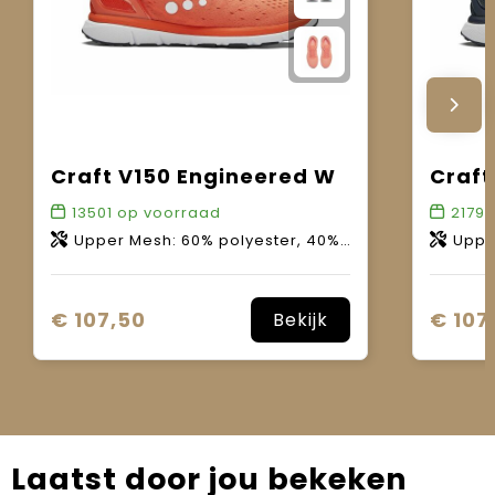
Craft V150 Engineered W
Craft
13501
op voorraad
21796
Upper Mesh: 60% polyester, 40% polyamide. Insole: EVA with single mesh. Lining: 100% polyester. Outsole: 100% rubber; Midsole:100% EVA. Insole: EVA with single mesh.
Upper Mesh: 60% polyester,
€ 107,50
€ 107
Bekijk
Laatst door jou bekeken