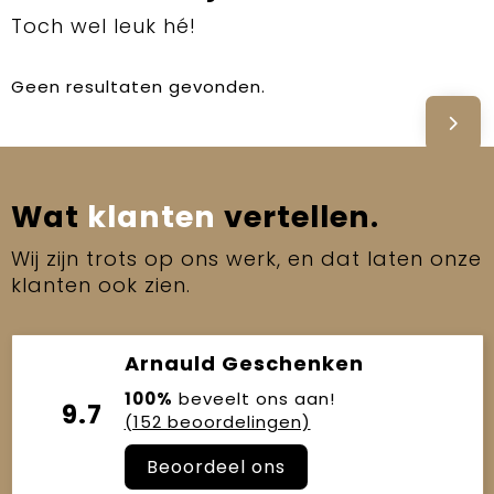
Toch wel leuk hé!
Geen resultaten gevonden.
Wat
klanten
vertellen.
Wij zijn trots op ons werk, en dat laten onze
klanten ook zien.
Arnauld Geschenken
100%
beveelt ons aan!
9.7
(152 beoordelingen)
Beoordeel ons