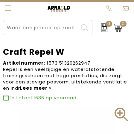
0
0
Relatiegeschenken
Beurs en Evenementen
Arnauld Kerstpakketten
Ons team
Sportkleding
Brievenbuspakketten
MijnEigenKadootje
Contact
Craft Repel W
Werkkleding
Carnaval
Blogs
Artikelnummer:
1573.51320262947
Repel is een veelzijdige en waterafstotende
trainingsschoen met hoge prestaties, die zorgt
Kleding en textiel
Dag van de Zorg
voor een stevige pasvorm, uitstekende ventilatie
en indr
Tassen
Kerstartikelen
In totaal
1686
op voorraad
Kerstpakketten
Kraamcadeaus
Pasen