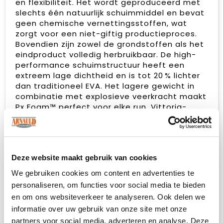
en flexibiliteit. Het wordt geproduceerd met
slechts één natuurlijk schuimmiddel en bevat
geen chemische vernettingsstoffen, wat
zorgt voor een niet-giftig productieproces.
Bovendien zijn zowel de grondstoffen als het
eindproduct volledig herbruikbaar. De high-
performance schuimstructuur heeft een
extreem lage dichtheid en is tot 20 % lichter
dan traditioneel EVA. Het lagere gewicht in
combinatie met explosieve veerkracht maakt
Px Foam™ perfect voor elke run. Vittoria-
buitenzool geïnspireerd op Terreno
Ontwikkeld in samenwerking met de
wereldberoemde fietsenbandenfabrikant
Vittoria. De unieke buitenzool heeft
Deze website maakt gebruik van cookies
visschubachtige randen en progressieve
inkepingen, geïnspireerd op het profiel van de
We gebruiken cookies om content en advertenties te
Terreno Dry- en Terreno Mix-banden. Het
personaliseren, om functies voor social media te bieden
resultaat is een zool die geoptimaliseerd is
en om ons websiteverkeer te analyseren. Ook delen we
voor maximale snelheid buiten de stedelijke
informatie over uw gebruik van onze site met onze
omgeving, met uitstekende grip en
partners voor social media, adverteren en analyse. Deze
duurzaamheid in alle omstandigheden. Craft