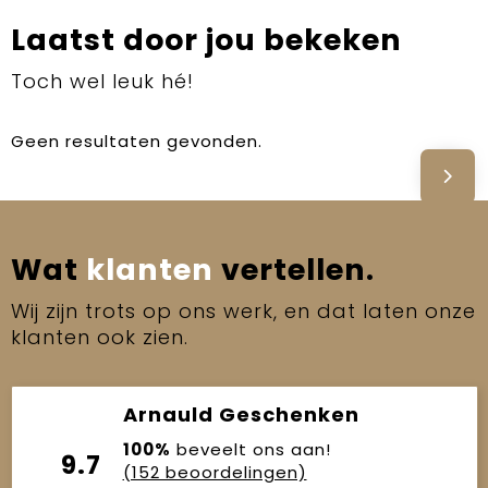
Laatst door jou bekeken
Toch wel leuk hé!
Geen resultaten gevonden.
Wat
klanten
vertellen.
Wij zijn trots op ons werk, en dat laten onze
klanten ook zien.
Arnauld Geschenken
100%
beveelt ons aan!
9.7
(152 beoordelingen)