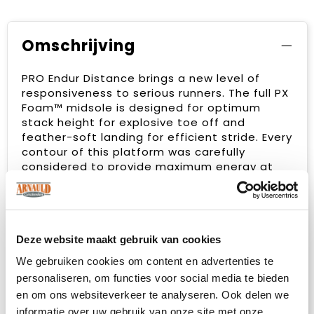
Omschrijving
PRO Endur Distance brings a new level of
responsiveness to serious runners. The full PX
Foam™ midsole is designed for optimum
stack height for explosive toe off and
feather-soft landing for efficient stride. Every
contour of this platform was carefully
considered to provide maximum energy at
varying speeds. The fully engineered one-
piece mesh upper works in unison with the
foot to provide comfort and support with
every nimble step. This shoe shines with
vibrant performance and simplicity in design.
Deze website maakt gebruik van cookies
• One-piece engineered mesh upper • PX
We gebruiken cookies om content en advertenties te
Foam™ midsole for superior feel and rebound
personaliseren, om functies voor social media te bieden
• Contoured foam midsole for reduced
en om ons websiteverkeer te analyseren. Ook delen we
weight and premium comfort • Contact road
informatie over uw gebruik van onze site met onze
rubber outsole inset for stability and reduced