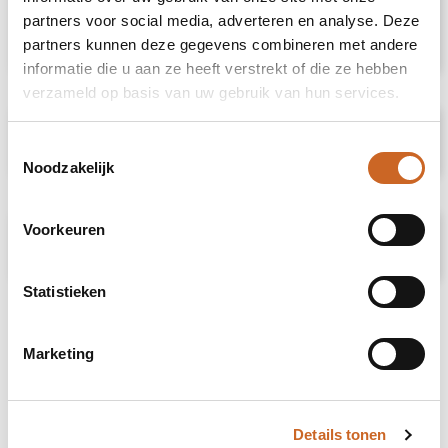
weight • Weight UK5 180grams • Stack height
partners voor social media, adverteren en analyse. Deze
34/26 mm • Drop 8 mm
partners kunnen deze gegevens combineren met andere
informatie die u aan ze heeft verstrekt of die ze hebben
verzameld op basis van uw gebruik van hun services.
Specificaties
Toestemmingsselectie
Noodzakelijk
Voorkeuren
Prijsspecificaties
Statistieken
Marketing
Details tonen