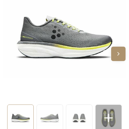
Sinterklaas
Verjaardagen
Voetbal, EK en WK
Voor de bouw
Zomergeschenken
Zomerpakketten