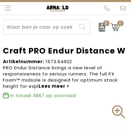
0
0
Relatiegeschenken
Beurs en Evenementen
Arnauld Kerstpakketten
Ons team
Sportkleding
Brievenbuspakketten
MijnEigenKadootje
Contact
Craft PRO Endur Distance W
Werkkleding
Carnaval
Blogs
Artikelnummer:
1573.64922
PRO Endur Distance brings a new level of
responsiveness to serious runners. The full PX
Kleding en textiel
Dag van de Zorg
Foam™ midsole is designed for optimum stack
height for expl
Tassen
Kerstartikelen
In totaal
3867
op voorraad
Kerstpakketten
Kraamcadeaus
Pasen