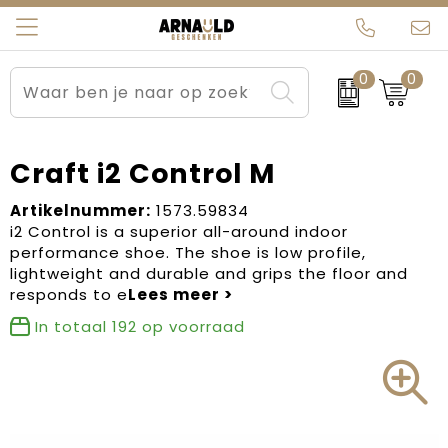
0
0
Relatiegeschenken
Beurs en Evenementen
Arnauld Kerstpakketten
Ons team
Sportkleding
Brievenbuspakketten
MijnEigenKadootje
Contact
Craft i2 Control M
Werkkleding
Carnaval
Blogs
Artikelnummer:
1573.59834
i2 Control is a superior all-around indoor
performance shoe. The shoe is low profile,
Kleding en textiel
Dag van de Zorg
lightweight and durable and grips the floor and
responds to e
Tassen
Kerstartikelen
In totaal
192
op voorraad
Kerstpakketten
Kraamcadeaus
Pasen