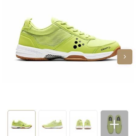
Sinterklaas
Verjaardagen
Voetbal, EK en WK
Voor de bouw
Zomergeschenken
Zomerpakketten