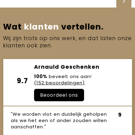
Wat
klanten
vertellen.
Wij zijn trots op ons werk, en dat laten onze
klanten ook zien.
Arnauld Geschenken
100%
beveelt ons aan!
9.7
(152 beoordelingen)
Beoordeel ons
"We worden vlot en duidelijk geholpen
9
als we het een of ander zouden willen
aanschaffen."