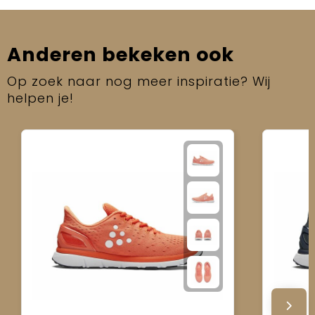
Anderen bekeken ook
Op zoek naar nog meer inspiratie? Wij
helpen je!