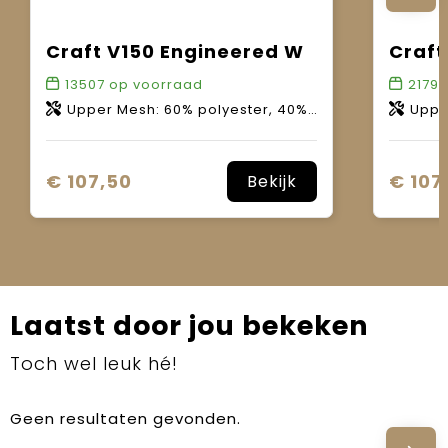
Craft V150 Engineered W
Craft
13507
op voorraad
21798
Upper Mesh: 60% polyester, 40% polyamide. Insole: EVA with single mesh. Lining: 100% polyester. Outsole: 100% rubber; Midsole:100% EVA. Insole: EVA with single mesh.
Upper Mesh: 60% polyester,
€ 107,50
€ 107
Bekijk
Laatst door jou bekeken
Toch wel leuk hé!
Geen resultaten gevonden.