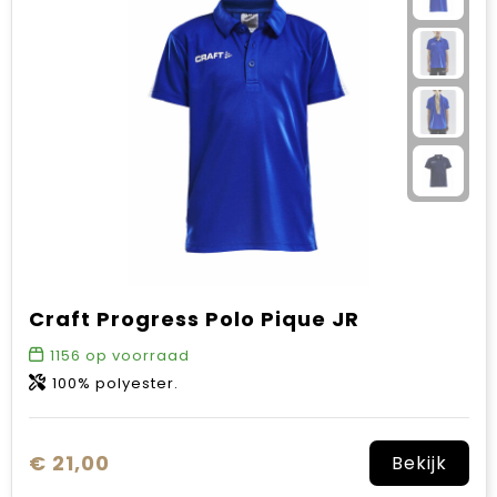
Sinterklaas
Verjaardagen
Voetbal, EK en WK
Voor de bouw
Zomergeschenken
Zomerpakketten
Craft Progress Polo Pique JR
1156
op voorraad
100% polyester.
€ 21,00
Bekijk