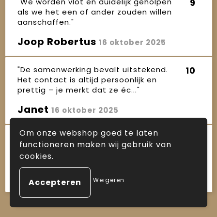
"We worden vlot en duidelijk geholpen
9
als we het een of ander zouden willen
aanschaffen."
Joop Robertus
16 oktober 2025
"De samenwerking bevalt uitstekend.
10
Het contact is altijd persoonlijk en
prettig – je merkt dat ze éc..."
Janet
16 oktober 2025
Om onze webshop goed te laten
"Sinds enkele jaren maken wij gebruik
10
functioneren maken wij gebruik van
van de diensten van Arnauld, zowel
cookies.
voor kerstpakketten als ande..."
Ineke
16 oktober 2025
Weigeren