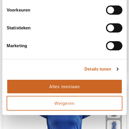
Voorkeuren
Craft PRO Control Impact Polo M
Statistieken
3339
op voorraad
Front body: 100% polyester-recycled. Back body: 97% polyester-recycled, 3% polyester.
Marketing
€ 37,00
Bekijk
Details tonen
Alles toestaan
Weigeren