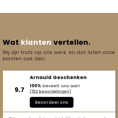
Wat
klanten
vertellen.
Wij zijn trots op ons werk, en dat laten onze
klanten ook zien.
Arnauld Geschenken
100%
beveelt ons aan!
9.7
(152 beoordelingen)
Beoordeel ons