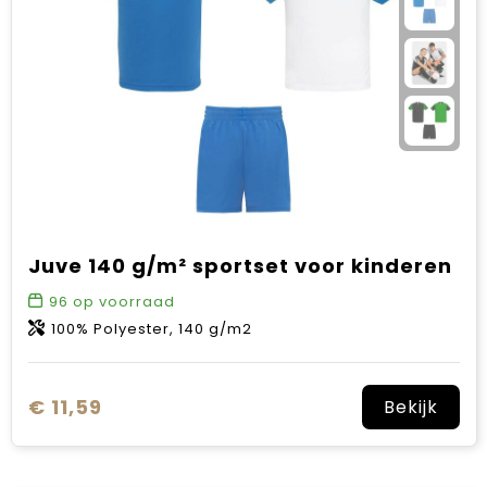
Sinterklaas
Verjaardagen
Voetbal, EK en WK
Voor de bouw
Zomergeschenken
Juve 140 g/m² sportset voor kinderen
Zomerpakketten
96
op voorraad
100% Polyester, 140 g/m2
€ 11,59
Bekijk