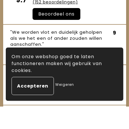
9.7
(152 beoordelingen)
Beoordeel ons
"We worden vlot en duidelijk geholpen
9
als we het een of ander zouden willen
aanschaffen."
Joop Robertus
16 oktober 2025
Om onze webshop goed te laten
functioneren maken wij gebruik van
cookies.
"De samenwerking bevalt uitstekend.
10
Het contact is altijd persoonlijk en
prettig – je merkt dat ze éc..."
Weigeren
Janet
16 oktober 2025
"Sinds enkele jaren maken wij gebruik
10
van de diensten van Arnauld, zowel
voor kerstpakketten als ande..."