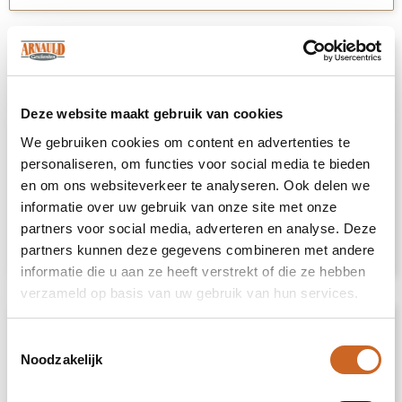
"Afgelopen jaar onze kerstpakketten
10
voor ca. 1000 mensen samengesteld
en laten bezorgen. Is heel goed
Deze website maakt gebruik van cookies
verlopen, zelfs tussentijdse afwijkende
verzoeken werden nog ingewilligd,
We gebruiken cookies om content en advertenties te
waardoor onze medewerkers enorm
personaliseren, om functies voor social media te bieden
geholpen waren. Klantvriendelijk, niet
en om ons websiteverkeer te analyseren. Ook delen we
te duur, mooi pakket en goede
informatie over uw gebruik van onze site met onze
service."
partners voor social media, adverteren en analyse. Deze
Esther
28 januari 2025
partners kunnen deze gegevens combineren met andere
informatie die u aan ze heeft verstrekt of die ze hebben
verzameld op basis van uw gebruik van hun services.
"Wij doen al jaren zaken met Arnauld
10
Toestemmingsselectie
en iedere keer bewijzen ze weer dat
Noodzakelijk
ze goede kwaliteit leveren voor een
eerlijke prijs maar ook een belangrijk