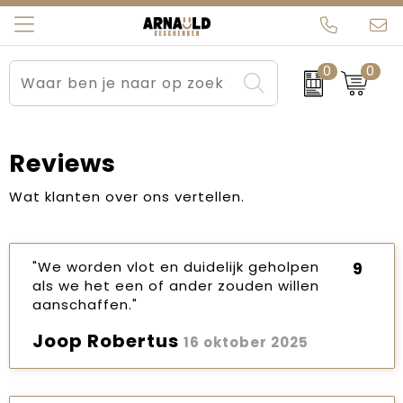
0
0
Relatiegeschenken
Beurs en Evenementen
Arnauld Kerstpakketten
Ons team
Sportkleding
Brievenbuspakketten
MijnEigenKadootje
Contact
Reviews
Werkkleding
Carnaval
Blogs
Wat klanten over ons vertellen.
Kleding en textiel
Dag van de Zorg
"We worden vlot en duidelijk geholpen
9
Tassen
Kerstartikelen
als we het een of ander zouden willen
aanschaffen."
Kerstpakketten
Joop Robertus
16 oktober 2025
Kraamcadeaus
Pasen