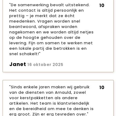
"De samenwerking bevalt uitstekend.
10
Sinterklaas
Het contact is altijd persoonlijk en
prettig – je merkt dat ze écht
meedenken. Vragen worden snel
Verjaardagen
beantwoord, afspraken worden
nagekomen en we worden altijd netjes
Voetbal, EK en WK
op de hoogte gehouden over de
levering. Fijn om samen te werken met
Voor de bouw
een lokale partij die betrokken is en
snel schakelt!"
Zomergeschenken
Janet
16 oktober 2025
Zomerpakketten
"Sinds enkele jaren maken wij gebruik
10
van de diensten van Arnauld, zowel
voor kerstpakketten als andere
artikelen. Het team is klantvriendelijk
en de bereidheid om mee te denken is
erg groot. Zijn er erg tevreden over."