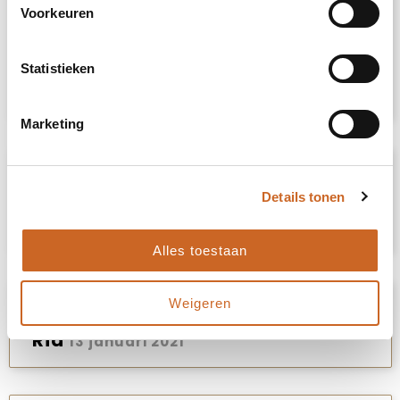
positief punt is de communicatie en
Voorkeuren
de uitvoering. Ze komen hun afspraken
na en bij Arnauld is de klant altijd
koning."
Statistieken
Marijke
31 augustus 2021
Marketing
"Prima samenwerking en alles op tijd
10
geleverd."
Details tonen
Jannie
13 januari 2021
Alles toestaan
"snelle reactie en goede service"
Weigeren
9
Ria
13 januari 2021