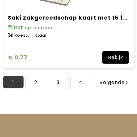
Saki zakgereedschap kaart met 15 functies
17411
op voorraad
Roestvrij staal
€ 0,77
Bekijk
1
2
3
4
Volgende