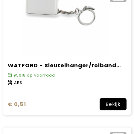
WATFORD - Sleutelhanger/rolbandmaat 1 m
95018
op voorraad
ABS
€ 0,51
Bekijk