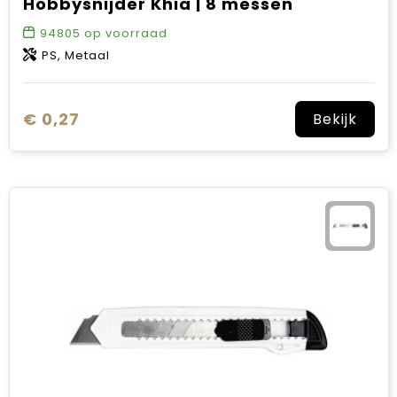
Hobbysnijder Khia | 8 messen
94805
op voorraad
PS, Metaal
€ 0,27
Bekijk