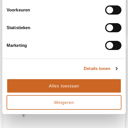
ABS, Metal
Voorkeuren
€ 0,43
Bekijk
Statistieken
Marketing
Details tonen
Alles toestaan
Weigeren