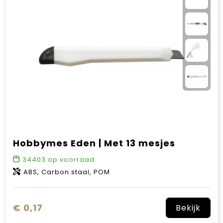
Sinterklaas
Verjaardagen
Voetbal, EK en WK
Voor de bouw
Zomergeschenken
Zomerpakketten
Hobbymes Eden | Met 13 mesjes
34403
op voorraad
ABS, Carbon staal, POM
€ 0,17
Bekijk