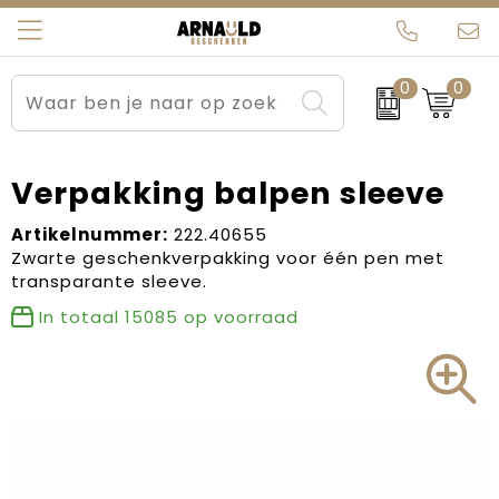
0
0
Relatiegeschenken
Beurs en Evenementen
Arnauld Kerstpakketten
Ons team
Sportkleding
Brievenbuspakketten
MijnEigenKadootje
Contact
Verpakking balpen sleeve
Werkkleding
Carnaval
Blogs
Artikelnummer:
222.40655
Zwarte geschenkverpakking voor één pen met
transparante sleeve.
Kleding en textiel
Dag van de Zorg
In totaal
15085
op voorraad
Tassen
Kerstartikelen
Kerstpakketten
Kraamcadeaus
Pasen