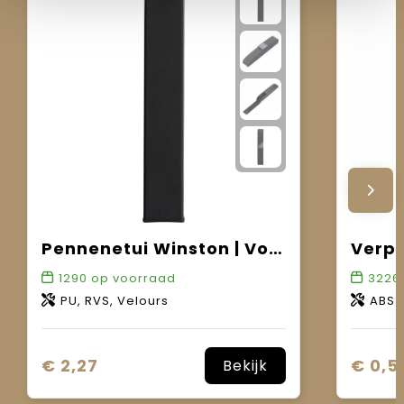
Pennenetui Winston | Voor één pen
1290
op voorraad
3226
PU, RVS, Velours
ABS
€ 2,27
€ 0,5
Bekijk