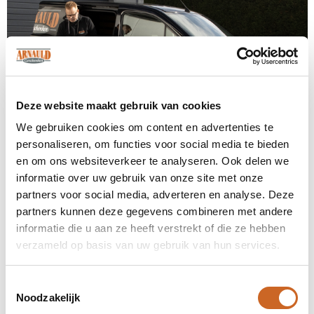
Deze website maakt gebruik van cookies
We gebruiken cookies om content en advertenties te
personaliseren, om functies voor social media te bieden
en om ons websiteverkeer te analyseren. Ook delen we
informatie over uw gebruik van onze site met onze
Levertijden in overleg
partners voor social media, adverteren en analyse. Deze
partners kunnen deze gegevens combineren met andere
Bij ons staat klanttevredenheid centraal. Daarom
informatie die u aan ze heeft verstrekt of die ze hebben
hanteren we geen vaste levertijden, maar
verzameld op basis van uw gebruik van hun services.
stemmen we deze altijd in overleg met jou af. Zo
zorgen we ervoor dat de planning aansluit op jouw
wensen en behoeften, en kunnen we eventuele
Toestemmingsselectie
bijzonderheden of spoedaanvragen tijdig
Noodzakelijk
bespreken.