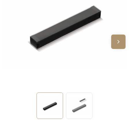
Sinterklaas
Verjaardagen
Voetbal, EK en WK
Voor de bouw
Zomergeschenken
Zomerpakketten