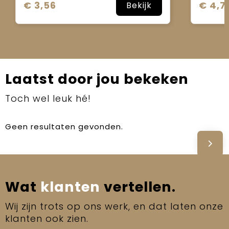
€ 3,56
€ 4,7
Bekijk
Laatst door jou bekeken
Toch wel leuk hé!
Geen resultaten gevonden.
Wat
klanten
vertellen.
Wij zijn trots op ons werk, en dat laten onze
klanten ook zien.