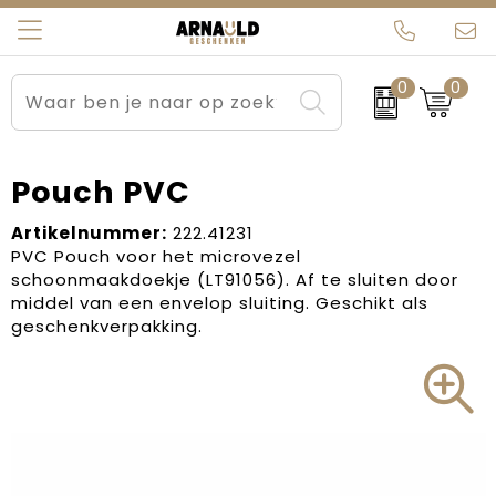
0
0
Relatiegeschenken
Beurs en Evenementen
Arnauld Kerstpakketten
Ons team
Sportkleding
Brievenbuspakketten
MijnEigenKadootje
Contact
Pouch PVC
Werkkleding
Carnaval
Blogs
Artikelnummer:
222.41231
PVC Pouch voor het microvezel
schoonmaakdoekje (LT91056). Af te sluiten door
Kleding en textiel
Dag van de Zorg
middel van een envelop sluiting. Geschikt als
geschenkverpakking.
Tassen
Kerstartikelen
Kerstpakketten
Kraamcadeaus
Pasen