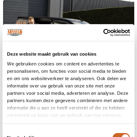
Deze website maakt gebruik van cookies
We gebruiken cookies om content en advertenties te
personaliseren, om functies voor social media te bieden
en om ons websiteverkeer te analyseren. Ook delen we
informatie over uw gebruik van onze site met onze
partners voor social media, adverteren en analyse. Deze
Levertijden in overleg
partners kunnen deze gegevens combineren met andere
informatie die u aan ze heeft verstrekt of die ze hebben
Bij ons staat klanttevredenheid centraal. Daarom
verzameld op basis van uw gebruik van hun services.
hanteren we geen vaste levertijden, maar
stemmen we deze altijd in overleg met jou af. Zo
zorgen we ervoor dat de planning aansluit op jouw
Toestemmingsselectie
wensen en behoeften, en kunnen we eventuele