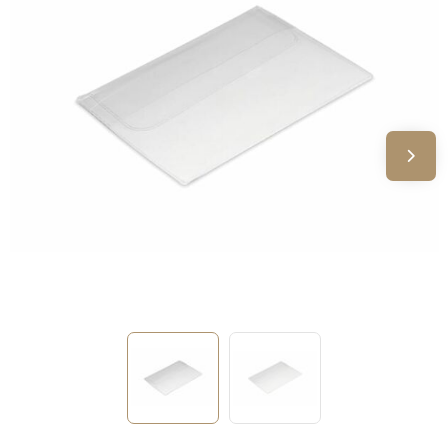
Sinterklaas
Verjaardagen
Voetbal, EK en WK
Voor de bouw
Zomergeschenken
Zomerpakketten