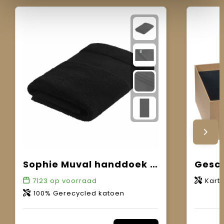
Sophie Muval handdoek gerecycled 100x50 cm, 450 gr/m²
Gesc
7123
op voorraad
Kart
100% Gerecycled katoen