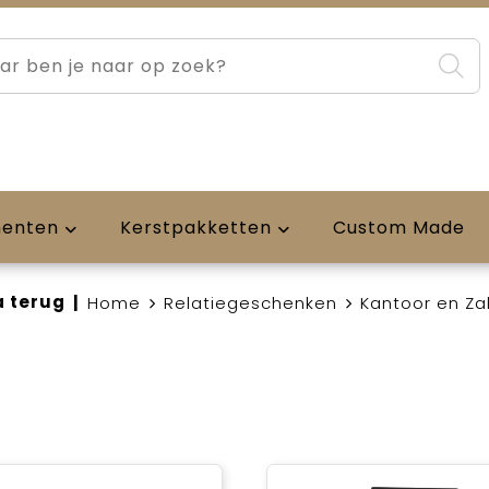
menten
Kerstpakketten
Custom Made
 terug
|
Home
Relatiegeschenken
Kantoor en Zak