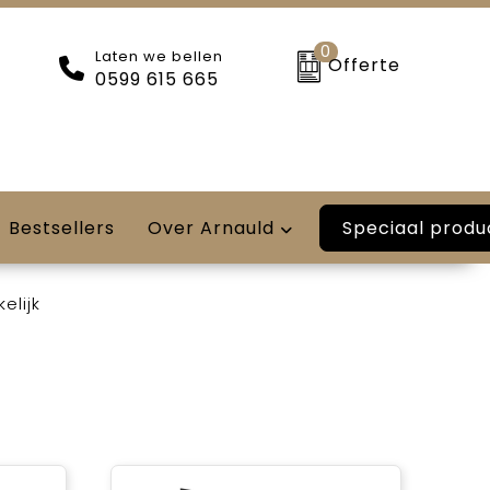
0
Laten we bellen
Offerte
0599 615 665
Speciaal produ
Bestsellers
Over Arnauld
elijk