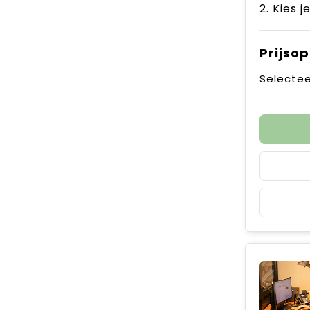
2. Kies j
Prijso
Selectee