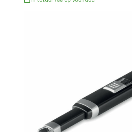
In totaal
788
op voorraad