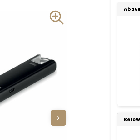
Above
Below