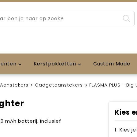
menten
Kerstpakketten
Custom Made
Aanstekers
Gadgetaanstekers
FLASMA PLUS - Big 
ighter
Kies e
 mAh batterij. Inclusief
1. Kies 