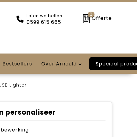
0
Laten we bellen
Offerte
0599 615 665
Speciaal produ
Bestsellers
Over Arnauld
USB Lighter
n personaliseer
je bewerking