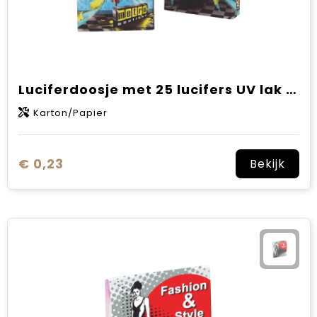
Luciferdoosje met 25 lucifers UV lak uitvoering met full colour opdruk
Karton/Papier
€ 0,23
Bekijk