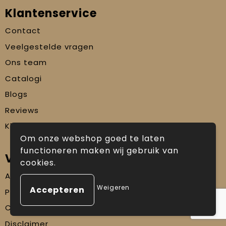
Klantenservice
Contact
Veelgestelde vragen
Ons team
Catalogi
Blogs
Reviews
Klachtenprocedure
Om onze webshop goed te laten
functioneren maken wij gebruik van
Veilig winkelen
cookies.
Algemene voorwaarden
Weigeren
Privacyverklaring
Cookiebeleid
Disclaimer