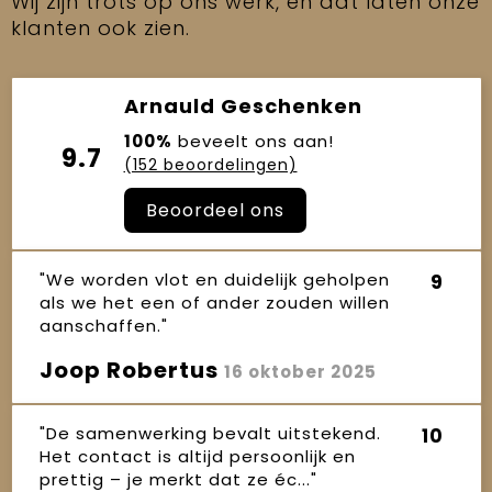
Wij zijn trots op ons werk, en dat laten onze
klanten ook zien.
Arnauld Geschenken
100%
beveelt ons aan!
9.7
(152 beoordelingen)
Beoordeel ons
"We worden vlot en duidelijk geholpen
9
als we het een of ander zouden willen
aanschaffen."
Joop Robertus
16 oktober 2025
"De samenwerking bevalt uitstekend.
10
Het contact is altijd persoonlijk en
prettig – je merkt dat ze éc..."