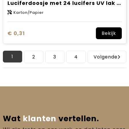
Luciferdoosje met 24 lucifers UV lak uitvoering met full colour opdruk
Karton/Papier
€ 0,31
Bekijk
1
2
3
4
Volgende
Wat
klanten
vertellen.