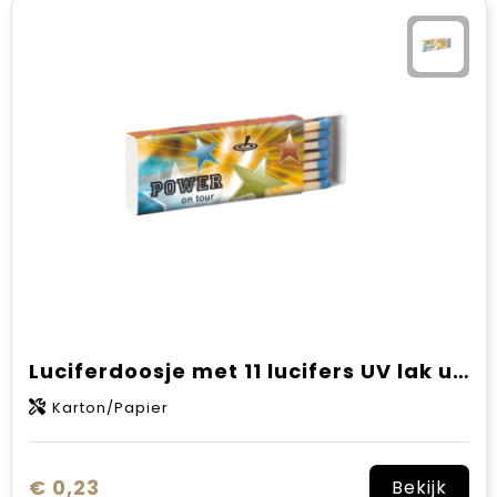
Luciferdoosje met 11 lucifers UV lak uitvoering met full colour opdruk
Karton/Papier
€ 0,23
Bekijk