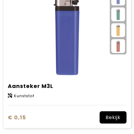
Sinterklaas
Verjaardagen
Voetbal, EK en WK
Voor de bouw
Zomergeschenken
Zomerpakketten
Aansteker M3L
Kunststof
€ 0,15
Bekijk