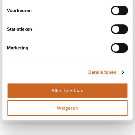
Voorkeuren
Statistieken
Marketing
Details tonen
Lucifermapje met 20 grote lucifers UV lak uitvoering met full colour opdruk
Karton/Papier
Alles toestaan
Weigeren
€ 0,26
Bekijk