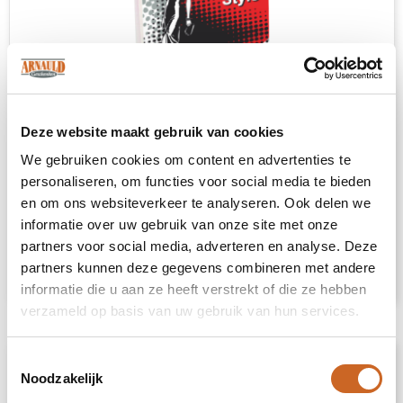
Deze website maakt gebruik van cookies
We gebruiken cookies om content en advertenties te
Lucifermapje met 20 kleine lucifers UV lak met full colour opdruk
personaliseren, om functies voor social media te bieden
en om ons websiteverkeer te analyseren. Ook delen we
Karton/Papier
informatie over uw gebruik van onze site met onze
partners voor social media, adverteren en analyse. Deze
partners kunnen deze gegevens combineren met andere
€ 0,27
Bekijk
informatie die u aan ze heeft verstrekt of die ze hebben
verzameld op basis van uw gebruik van hun services.
Toestemmingsselectie
Noodzakelijk