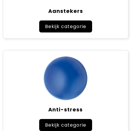
Aanstekers
Sinterklaas
Verjaardagen
Bekijk categorie
Voetbal, EK en WK
Voor de bouw
Zomergeschenken
Zomerpakketten
Anti-stress
Bekijk categorie