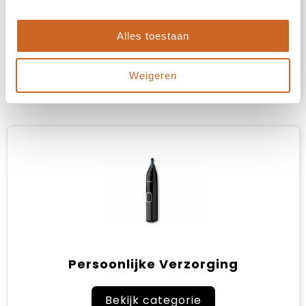
Paraplu's
Alles toestaan
Bekijk categorie
Weigeren
Persoonlijke Verzorging
Bekijk categorie