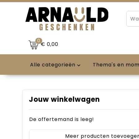
0
€ 0,00
Alle categorieën
Thema's en mo
Jouw winkelwagen
De offertemand is leeg!
Meer producten toevoege