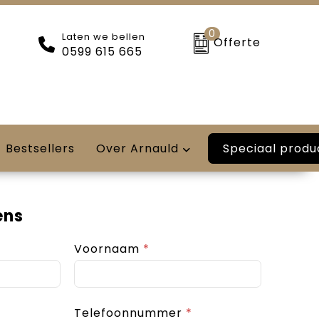
0
Laten we bellen
Offerte
0599 615 665
Speciaal produ
Bestsellers
Over Arnauld
ens
Voornaam
*
Telefoonnummer
*