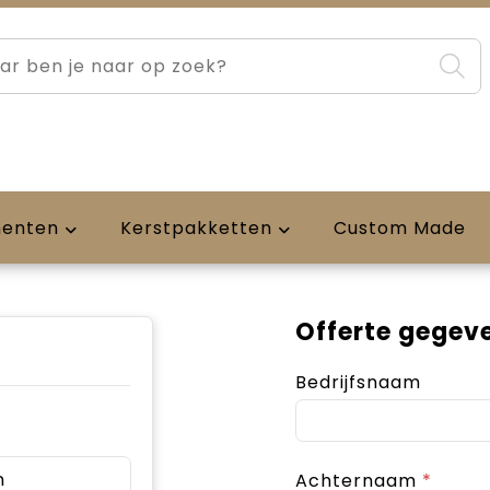
menten
Kerstpakketten
Custom Made
Offerte gegev
Bedrijfsnaam
n
Achternaam
*