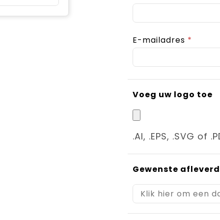
E-mailadres
*
Voeg uw logo toe
.AI, .EPS, .SVG of .
Gewenste aflever