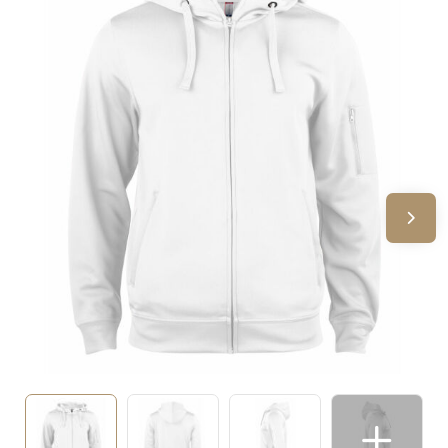
Sinterklaas
Verjaardagen
Voetbal, EK en WK
Voor de bouw
Zomergeschenken
Zomerpakketten