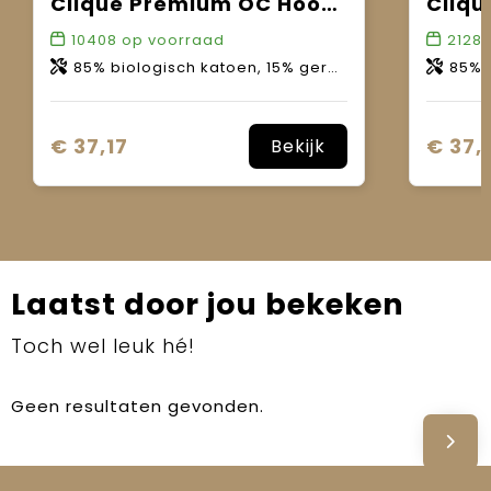
Clique Premium OC Hoody Full Zip Women
10408
op voorraad
2128
85% biologisch katoen, 15% gerecycled polyester.
85% bio
€ 37,17
€ 37,
Bekijk
Laatst door jou bekeken
Toch wel leuk hé!
Geen resultaten gevonden.