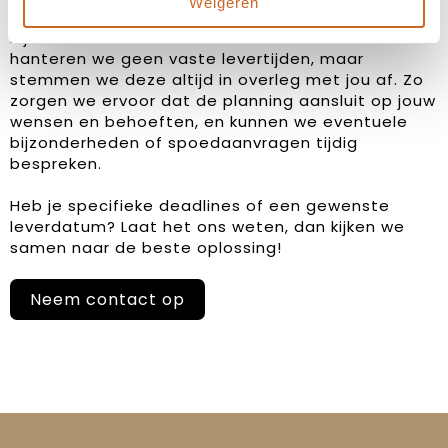
Levertijden in overleg
Weigeren
Bij ons staat klanttevredenheid centraal. Daarom
hanteren we geen vaste levertijden, maar
stemmen we deze altijd in overleg met jou af. Zo
zorgen we ervoor dat de planning aansluit op jouw
wensen en behoeften, en kunnen we eventuele
bijzonderheden of spoedaanvragen tijdig
bespreken.
Heb je specifieke deadlines of een gewenste
leverdatum? Laat het ons weten, dan kijken we
samen naar de beste oplossing!
Neem contact op