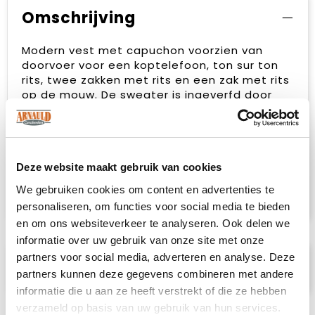
Omschrijving
Modern vest met capuchon voorzien van
doorvoer voor een koptelefoon, ton sur ton
rits, twee zakken met rits en een zak met rits
op de mouw. De sweater is ingeverfd door
middel van Spun Dyed. Het trekkoord in de
capuchon, de rib in de boord (heren model)
en onderaan de mouwen en de visgraat
necktape geven de sweater een verzorgde
Deze website maakt gebruik van cookies
uitstraling. De sterke
prijs-/kwaliteitverhouding maakt van deze
We gebruiken cookies om content en advertenties te
sweater een gegarandeerde bestseller.
personaliseren, om functies voor social media te bieden
en om ons websiteverkeer te analyseren. Ook delen we
informatie over uw gebruik van onze site met onze
partners voor social media, adverteren en analyse. Deze
Specificaties
partners kunnen deze gegevens combineren met andere
informatie die u aan ze heeft verstrekt of die ze hebben
verzameld op basis van uw gebruik van hun services.