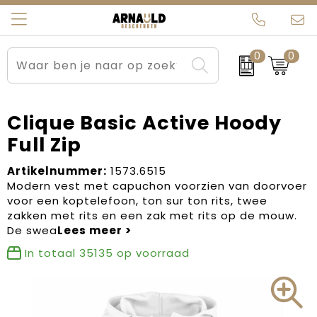
0
0
Relatiegeschenken
Beurs en Evenementen
Arnauld Kerstpakketten
Ons team
Sportkleding
Brievenbuspakketten
MijnEigenKadootje
Contact
Clique Basic Active Hoody
Full Zip
Werkkleding
Carnaval
Blogs
Artikelnummer:
1573.6515
Kleding en textiel
Dag van de Zorg
Modern vest met capuchon voorzien van doorvoer
voor een koptelefoon, ton sur ton rits, twee
Tassen
Kerstartikelen
zakken met rits en een zak met rits op de mouw.
De swea
Kerstpakketten
In totaal
35135
op voorraad
Kraamcadeaus
Pasen