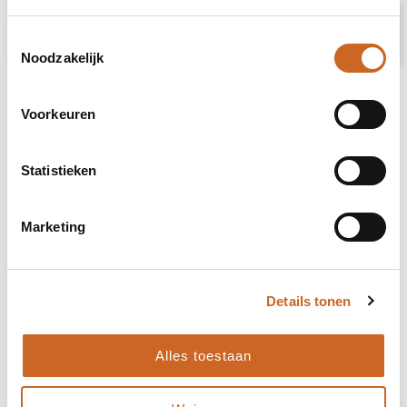
Prijsspecificaties
Toestemmingsselectie
Noodzakelijk
Voorkeuren
Statistieken
Marketing
Details tonen
Alles toestaan