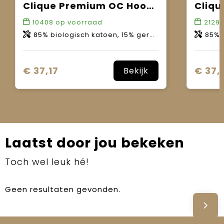
Clique Premium OC Hoody Full Zip Women
10408
op voorraad
2129
85% biologisch katoen, 15% gerecycled polyester.
85% bio
€ 37,17
€ 37,
Bekijk
Laatst door jou bekeken
Toch wel leuk hé!
Geen resultaten gevonden.