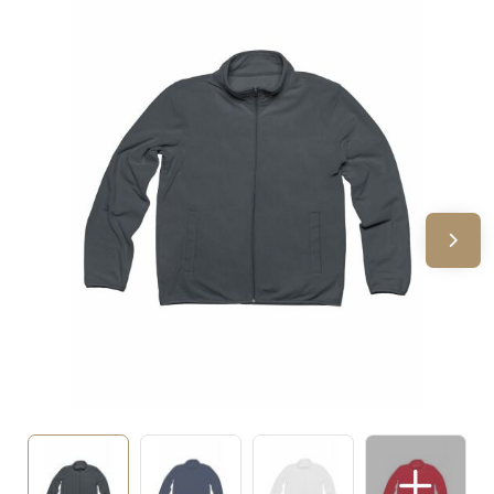
Sinterklaas
Verjaardagen
Voetbal, EK en WK
Voor de bouw
Zomergeschenken
Zomerpakketten