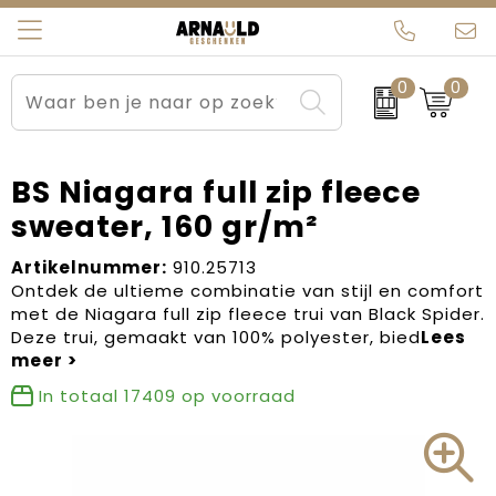
0
0
Relatiegeschenken
Beurs en Evenementen
Arnauld Kerstpakketten
Ons team
Sportkleding
Brievenbuspakketten
MijnEigenKadootje
Contact
BS Niagara full zip fleece
sweater, 160 gr/m²
Werkkleding
Carnaval
Blogs
Artikelnummer:
910.25713
Kleding en textiel
Dag van de Zorg
Ontdek de ultieme combinatie van stijl en comfort
met de Niagara full zip fleece trui van Black Spider.
Tassen
Kerstartikelen
Deze trui, gemaakt van 100% polyester, bied
Kerstpakketten
In totaal
17409
op voorraad
Kraamcadeaus
Pasen