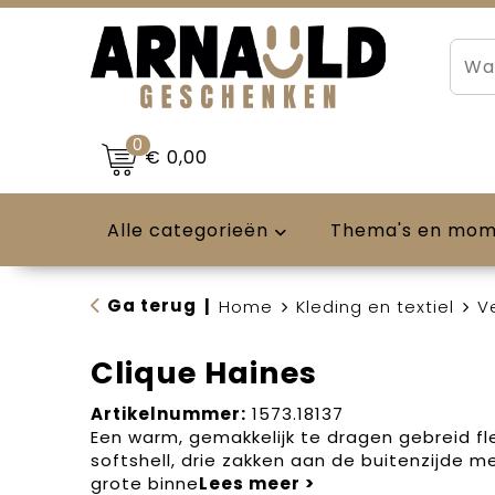
0
€ 0,00
Alle categorieën
Thema's en mo
Ga terug
|
Home
Kleding en textiel
V
Clique Haines
Artikelnummer:
1573.18137
Een warm, gemakkelijk te dragen gebreid f
softshell, drie zakken aan de buitenzijde me
grote binne