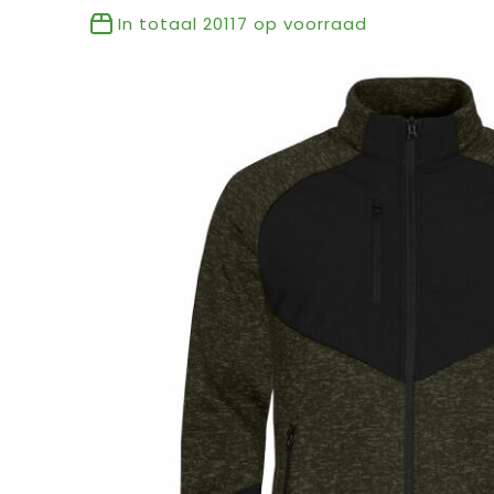
In totaal
20117
op voorraad