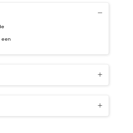
de
 een