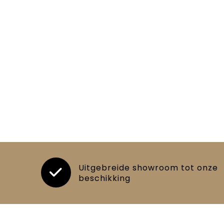
Uitgebreide showroom tot onze
beschikking