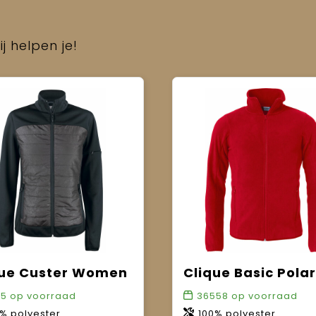
j helpen je!
que Custer Women
85
op voorraad
36558
op voorraad
% polyester.
100% polyester.