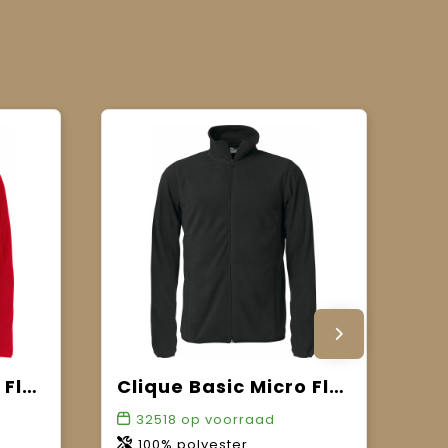
Clique Basic Polar Fleece Jacket
Clique Basic Micro Fleece Jacket
32518
op voorraad
100% polyester.