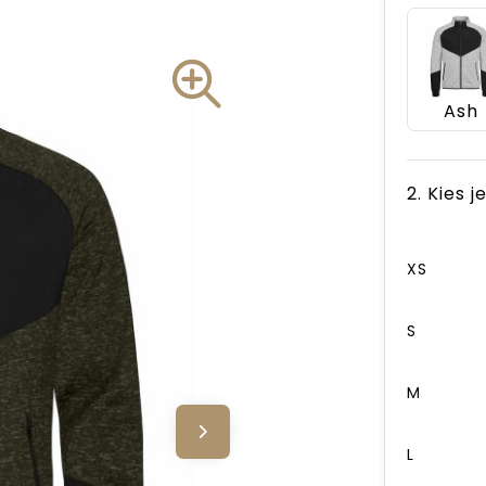
Ash
2. Kies 
XS
S
M
L