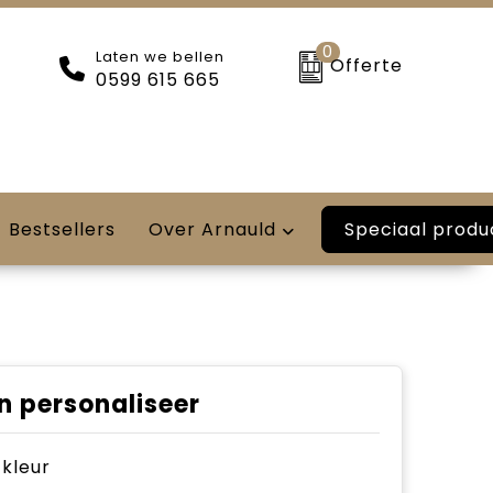
0
Laten we bellen
Offerte
0599 615 665
Speciaal produ
Bestsellers
Over Arnauld
n personaliseer
e kleur