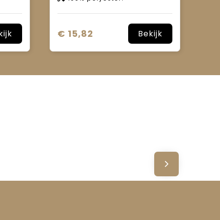
€ 15,82
kijk
Bekijk