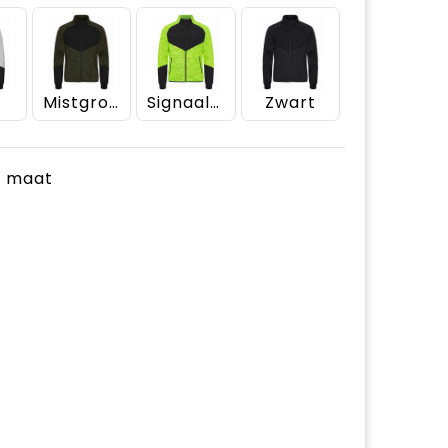
Mistgroen
Signaalgeel
Zwart
je maat