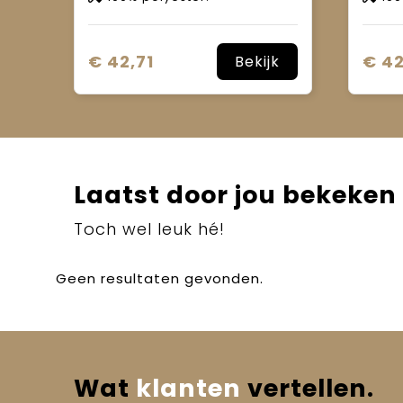
€ 42,71
€ 42
Bekijk
Laatst door jou bekeken
Toch wel leuk hé!
Geen resultaten gevonden.
Wat
klanten
vertellen.