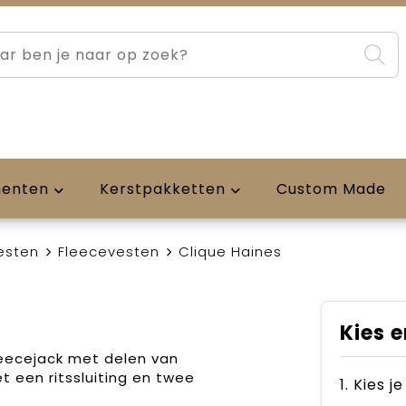
menten
Kerstpakketten
Custom Made
esten
Fleecevesten
Clique Haines
Kies e
leecejack met delen van
t een ritssluiting en twee
1. Kies j