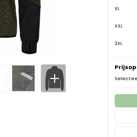
XL
XXL
3XL
Prijso
Selectee