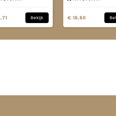
,71
€ 16,60
Bekijk
Be