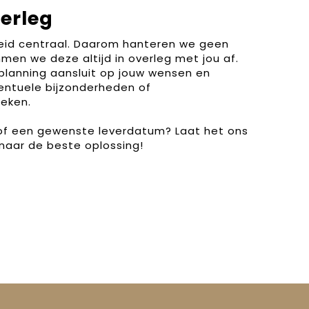
verleg
heid centraal. Daarom hanteren we geen
men we deze altijd in overleg met jou af.
planning aansluit op jouw wensen en
entuele bijzonderheden of
eken.
 of een gewenste leverdatum? Laat het ons
naar de beste oplossing!