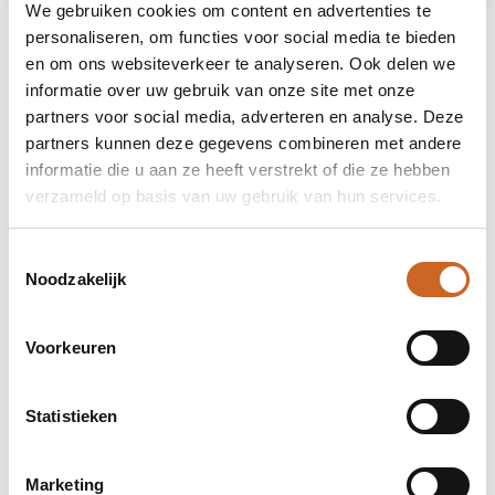
We gebruiken cookies om content en advertenties te
personaliseren, om functies voor social media te bieden
en om ons websiteverkeer te analyseren. Ook delen we
informatie over uw gebruik van onze site met onze
partners voor social media, adverteren en analyse. Deze
partners kunnen deze gegevens combineren met andere
informatie die u aan ze heeft verstrekt of die ze hebben
verzameld op basis van uw gebruik van hun services.
Toestemmingsselectie
Noodzakelijk
Voorkeuren
Levertijden in overleg
Statistieken
Bij ons staat klanttevredenheid centraal. Daarom
hanteren we geen vaste levertijden, maar
Marketing