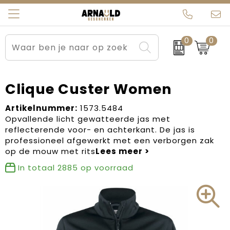
0
0
Relatiegeschenken
Beurs en Evenementen
Arnauld Kerstpakketten
Ons team
Sportkleding
Brievenbuspakketten
MijnEigenKadootje
Contact
Clique Custer Women
Werkkleding
Carnaval
Blogs
Artikelnummer:
1573.5484
Opvallende licht gewatteerde jas met
reflecterende voor- en achterkant. De jas is
Kleding en textiel
Dag van de Zorg
professioneel afgewerkt met een verborgen zak
op de mouw met rits
Tassen
Kerstartikelen
In totaal
2885
op voorraad
Kerstpakketten
Kraamcadeaus
Pasen