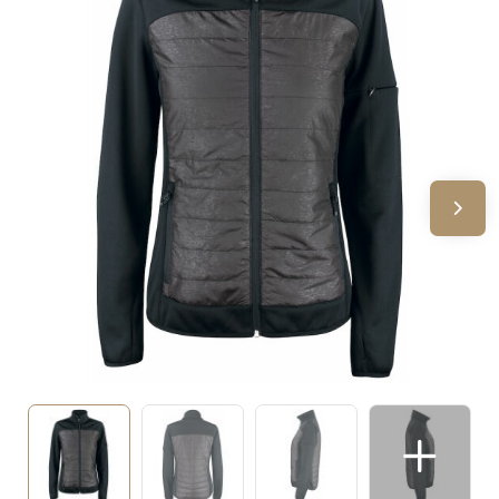
Sinterklaas
Verjaardagen
Voetbal, EK en WK
Voor de bouw
Zomergeschenken
Zomerpakketten