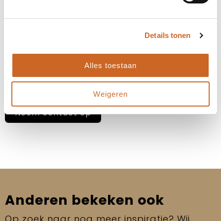
stemmen we deze altijd in overleg met jou af. Zo
zorgen we ervoor dat de planning aansluit op jouw
wensen en behoeften, en kunnen we eventuele
bijzonderheden of spoedaanvragen tijdig
Details tonen
bespreken.
Alles toestaan
Heb je specifieke deadlines of een gewenste
leverdatum? Laat het ons weten, dan kijken we
samen naar de beste oplossing!
Weigeren
Neem contact op
Anderen bekeken ook
Op zoek naar nog meer inspiratie? Wij