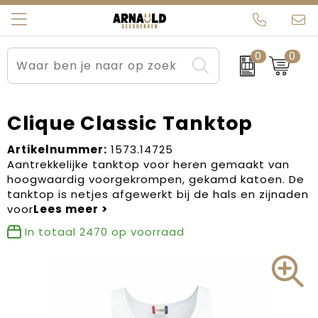
0
0
Relatiegeschenken
Beurs en Evenementen
Arnauld Kerstpakketten
Ons team
Sportkleding
Brievenbuspakketten
MijnEigenKadootje
Contact
Clique Classic Tanktop
Werkkleding
Carnaval
Blogs
Artikelnummer:
1573.14725
Aantrekkelijke tanktop voor heren gemaakt van
hoogwaardig voorgekrompen, gekamd katoen. De
Kleding en textiel
Dag van de Zorg
tanktop is netjes afgewerkt bij de hals en zijnaden
voor
Tassen
Kerstartikelen
In totaal
2470
op voorraad
Kerstpakketten
Kraamcadeaus
Pasen