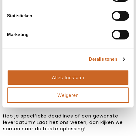
Statistieken
Marketing
Levertijden in overleg
Details tonen
Bij ons staat klanttevredenheid centraal. Daarom
hanteren we geen vaste levertijden, maar
stemmen we deze altijd in overleg met jou af. Zo
Alles toestaan
zorgen we ervoor dat de planning aansluit op jouw
wensen en behoeften, en kunnen we eventuele
Weigeren
bijzonderheden of spoedaanvragen tijdig
bespreken.
Heb je specifieke deadlines of een gewenste
leverdatum? Laat het ons weten, dan kijken we
samen naar de beste oplossing!