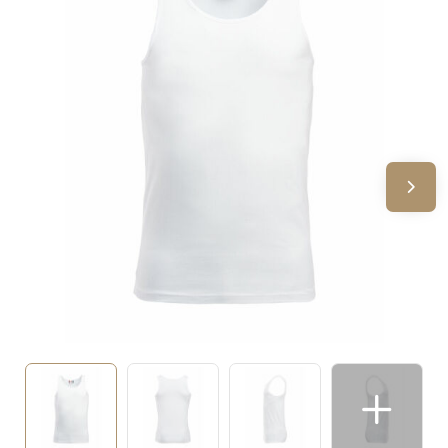
Sinterklaas
Verjaardagen
Voetbal, EK en WK
Voor de bouw
Zomergeschenken
Zomerpakketten