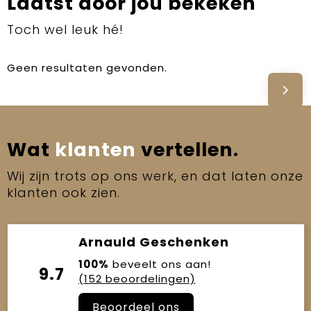
Laatst door jou bekeken
Toch wel leuk hé!
Geen resultaten gevonden.
Wat
klanten
vertellen.
Wij zijn trots op ons werk, en dat laten onze
klanten ook zien.
Arnauld Geschenken
100%
beveelt ons aan!
9.7
(152 beoordelingen)
Beoordeel ons