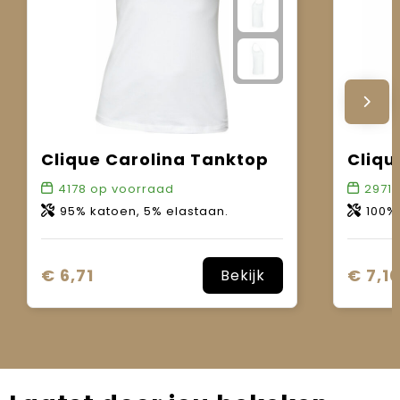
Clique Carolina Tanktop
4178
op voorraad
2971
o
95% katoen, 5% elastaan.
100% 
€ 6,71
€ 7,1
Bekijk