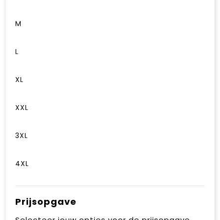
M
L
XL
XXL
3XL
4XL
Prijsopgave
Selecteer jouw opties voor de prijsopgave.