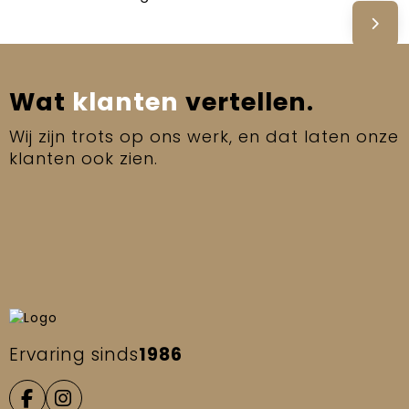
Wat
klanten
vertellen.
Wij zijn trots op ons werk, en dat laten onze
klanten ook zien.
Arnauld Geschenken
100%
beveelt ons aan!
9.7
(152 beoordelingen)
Beoordeel ons
"We worden vlot en duidelijk geholpen
9
als we het een of ander zouden willen
aanschaffen."