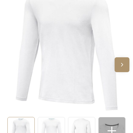
Sinterklaas
Verjaardagen
Voetbal, EK en WK
Voor de bouw
Zomergeschenken
Zomerpakketten