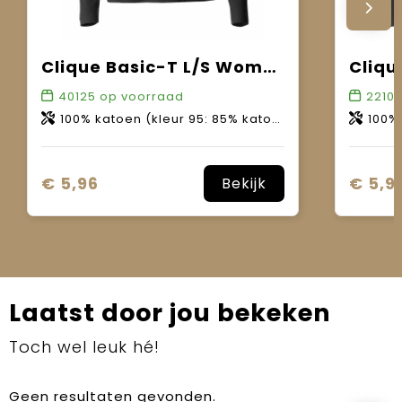
Clique Basic-T L/S Women
Cliqu
40125
op voorraad
2210
100% katoen (kleur 95: 85% katoen, 15% viscose).
100% ka
€ 5,96
€ 5,9
Bekijk
Laatst door jou bekeken
Toch wel leuk hé!
Geen resultaten gevonden.