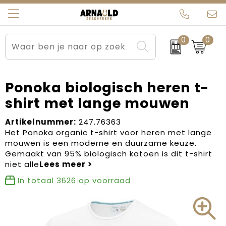
0
0
Relatiegeschenken
Beurs en Evenementen
Arnauld Kerstpakketten
Ons team
Sportkleding
Brievenbuspakketten
MijnEigenKadootje
Contact
Ponoka biologisch heren t-
shirt met lange mouwen
Werkkleding
Carnaval
Blogs
Artikelnummer:
247.76363
Kleding en textiel
Dag van de Zorg
Het Ponoka organic t-shirt voor heren met lange
mouwen is een moderne en duurzame keuze.
Tassen
Kerstartikelen
Gemaakt van 95% biologisch katoen is dit t-shirt
niet alle
Kerstpakketten
In totaal
3626
op voorraad
Kraamcadeaus
Pasen