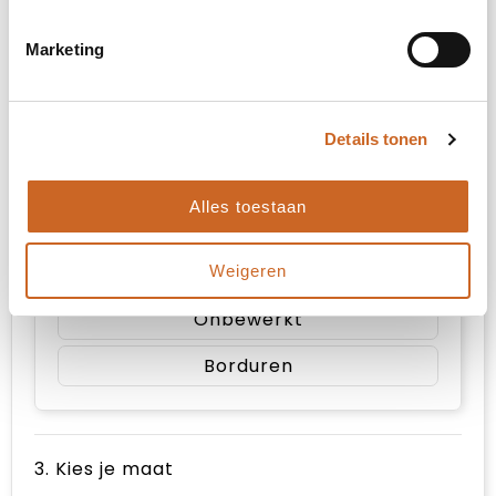
impact hoog op de achterzijde (99x99mm)
Marketing
Onbewerkt
Details tonen
Borduren
Alles toestaan
rechter bicep (diameter: 80mm)
Weigeren
Onbewerkt
Borduren
3. Kies je maat