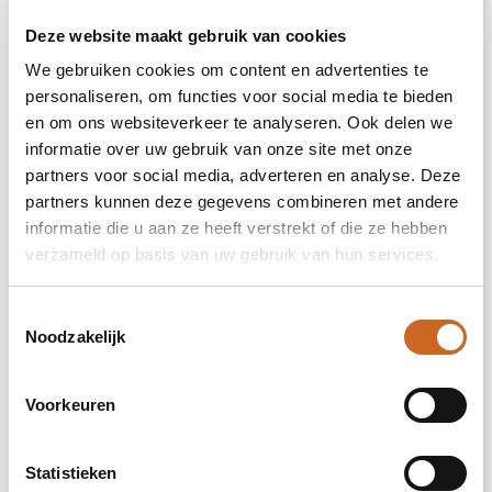
Deze website maakt gebruik van cookies
5
We gebruiken cookies om content en advertenties te
personaliseren, om functies voor social media te bieden
en om ons websiteverkeer te analyseren. Ook delen we
linker borst (99x99mm)
informatie over uw gebruik van onze site met onze
partners voor social media, adverteren en analyse. Deze
Onbewerkt
partners kunnen deze gegevens combineren met andere
informatie die u aan ze heeft verstrekt of die ze hebben
Borduren
verzameld op basis van uw gebruik van hun services.
Toestemmingsselectie
rechter borst (99x99mm)
Noodzakelijk
Onbewerkt
Voorkeuren
Borduren
Statistieken