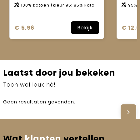
100% katoen (kleur 95: 85% katoen, 15% viscose).
95% 
€ 5,96
€ 12,
Bekijk
Laatst door jou bekeken
Toch wel leuk hé!
Geen resultaten gevonden.
Wat
klanten
vertellen.