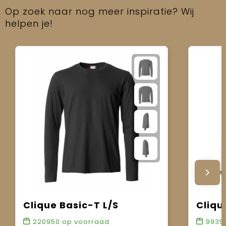
Op zoek naar nog meer inspiratie? Wij
helpen je!
Clique Basic-T L/S
Cliqu
220950
op voorraad
9935