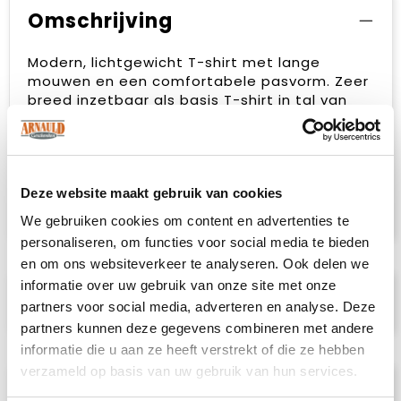
Omschrijving
Modern, lichtgewicht T-shirt met lange
mouwen en een comfortabele pasvorm. Zeer
breed inzetbaar als basis T-shirt in tal van
doelgroepen en zeer aantrekkelijk geprijsd.
Het dames T-shirt is getailleerd en voorzien
van zijnaden, het heren T-shirt is rondgebreid
en heeft geen zijnaden. De behandelingen
met softener en enzymen zorgen ervoor dat
Deze website maakt gebruik van cookies
het T-shirt zacht en glad aanvoelt.
We gebruiken cookies om content en advertenties te
personaliseren, om functies voor social media te bieden
en om ons websiteverkeer te analyseren. Ook delen we
informatie over uw gebruik van onze site met onze
Specificaties
partners voor social media, adverteren en analyse. Deze
partners kunnen deze gegevens combineren met andere
informatie die u aan ze heeft verstrekt of die ze hebben
verzameld op basis van uw gebruik van hun services.
Prijsspecificaties