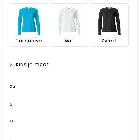
Turquoise
Wit
Zwart
2. Kies je maat
XS
S
M
L