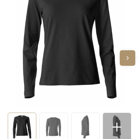
Sinterklaas
Verjaardagen
Voetbal, EK en WK
Voor de bouw
Zomergeschenken
Zomerpakketten