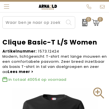
0
0
Relatiegeschenken
Beurs en Evenementen
Arnauld Kerstpakketten
Ons team
Sportkleding
Brievenbuspakketten
MijnEigenKadootje
Contact
Clique Basic-T L/S Women
Werkkleding
Carnaval
Blogs
Artikelnummer:
1573.12424
Modern, lichtgewicht T-shirt met lange mouwen en
een comfortabele pasvorm. Zeer breed inzetbaar
Kleding en textiel
Dag van de Zorg
als basis T-shirt in tal van doelgroepen en zeer
aa
Tassen
Kerstartikelen
In totaal
40054
op voorraad
Kerstpakketten
Kraamcadeaus
Pasen