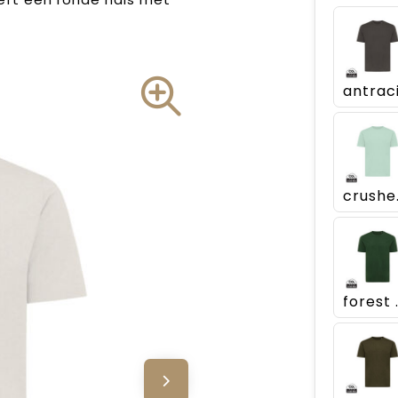
cr
fore