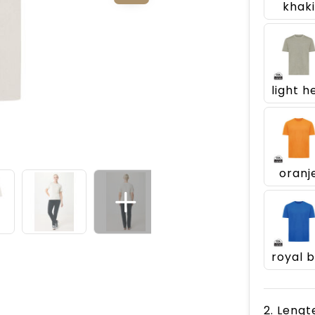
khaki
oranj
2. Lengt