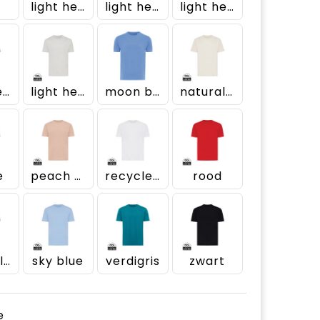
light heather anthracite
light heather blue
light heather brown
light heather green
light heather grey
moon blue
natural raw
e
peach nectar
recycled white
rood
royal blue
sky blue
verdigris
zwart
e