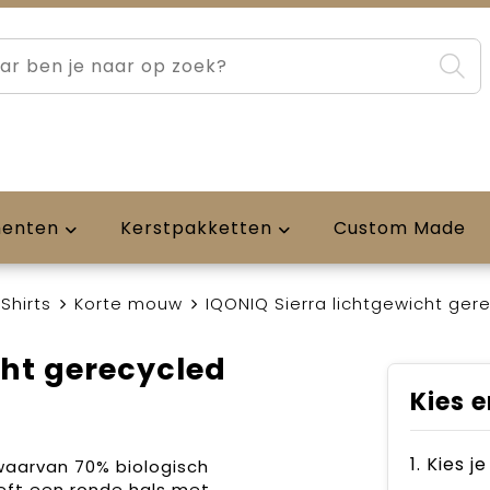
menten
Kerstpakketten
Custom Made
Shirts
Korte mouw
IQONIQ Sierra lichtgewicht gere
cht gerecycled
Kies e
1. Kies j
 waarvan 70% biologisch
eeft een ronde hals met