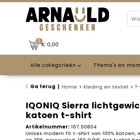
0
€ 0,00
Alle categorieën
Thema's en mo
Ga terug
|
Home
Kleding en textiel
T-
IQONIQ Sierra lichtgewi
katoen t-shirt
Artikelnummer:
167.50804
Unisex modern fit t-shirt van 100% katoen,
en 30% gerecycled, 160 G/M². Het t-shirt h