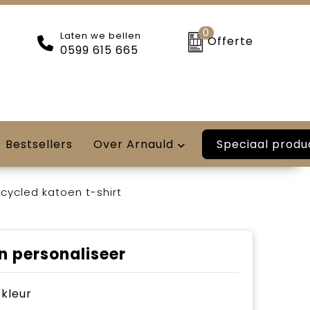
0
Laten we bellen
Offerte
0599 615 665
Speciaal produ
Bestsellers
Over Arnauld
cycled katoen t-shirt
n personaliseer
e kleur