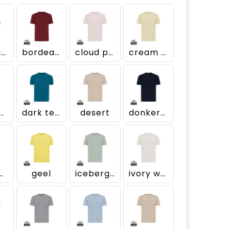
antraciet
bordeauxrood
cloud pink
cream yellow
ushed mint
dark teal
desert
donkerblauw
st green
geel
iceberg green
ivory white