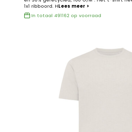
1x1 ribboord. H
In totaal
491162
op voorraad