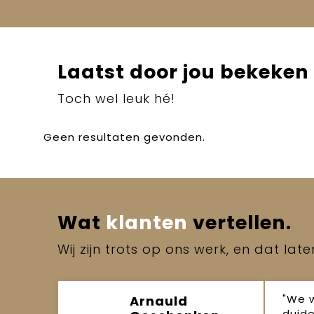
Laatst door jou bekeken
Toch wel leuk hé!
Geen resultaten gevonden.
Wat
klanten
vertellen.
Wij zijn trots op ons werk, en dat lat
"We 
Arnauld
duide