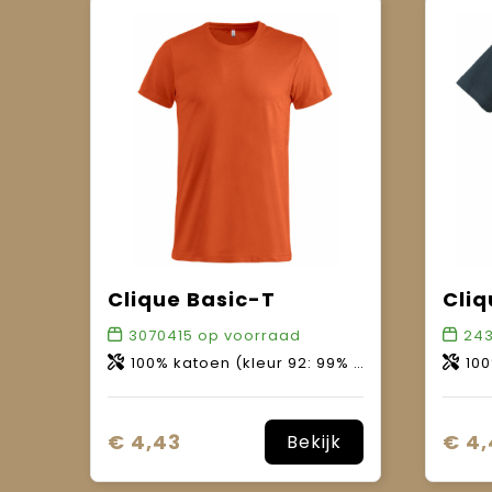
Clique Basic-T
3070415
op voorraad
24
100% katoen (kleur 92: 99% katoen, 1% viscose / kleur 95: 85% katoen, 15% viscose / kleur 955: 60% katoen, 40% polyester).
100% 
€ 4,43
€ 4,
Bekijk