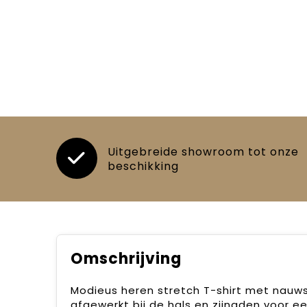
Uitgebreide showroom tot onze
beschikking
Omschrijving
Modieus heren stretch T-shirt met nauwsl
afgewerkt bij de hals en zijnaden voor e