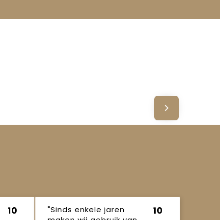
"Sinds enkele jaren
10
10
maken wij gebruik van