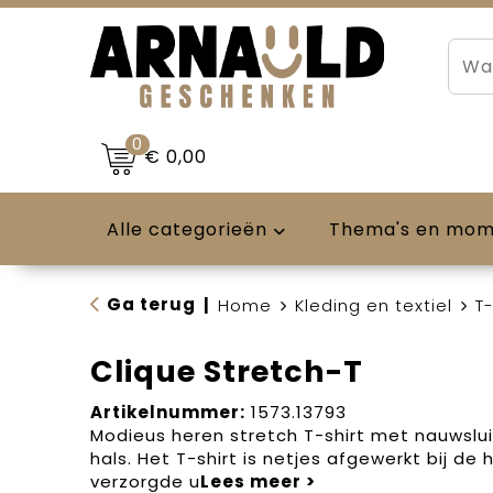
0
€ 0,00
Alle categorieën
Thema's en mo
Ga terug
|
Home
Kleding en textiel
T-
Clique Stretch-T
Artikelnummer:
1573.13793
Modieus heren stretch T-shirt met nauwsl
hals. Het T-shirt is netjes afgewerkt bij de
verzorgde u