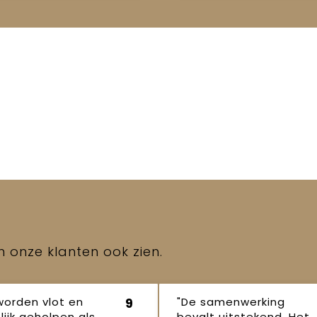
en onze klanten ook zien.
worden vlot en
"De samenwerking
9
lijk geholpen als
bevalt uitstekend. Het