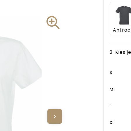
2. Kies 
S
M
L
XL