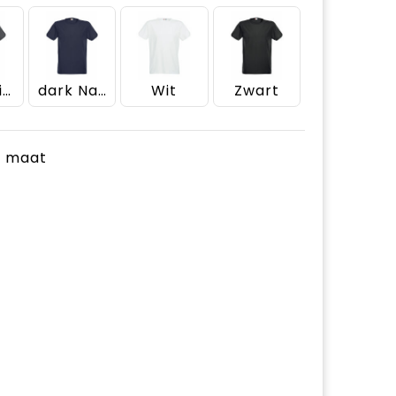
Antraciet Melange
dark Navy
Wit
Zwart
je maat