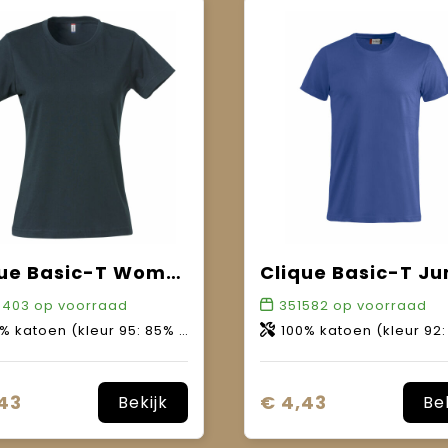
Clique Basic-T Women
Clique Basic-T Ju
3403
op voorraad
351582
op voorraad
katoen (kleur 95: 85% katoen, 15% viscose).
100% katoen (kleur 92: 99% katoen, 1% viscose / kleur 95: 85% katoen
43
€ 4,43
Bekijk
Be