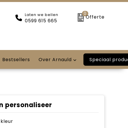
0
Laten we bellen
Offerte
0599 615 665
Speciaal produ
Bestsellers
Over Arnauld
n personaliseer
e kleur