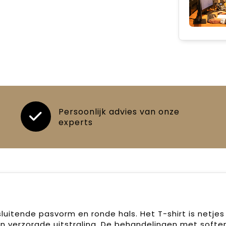
Persoonlijk advies van onze
experts
uitende pasvorm en ronde hals. Het T-shirt is netjes
en verzorgde uitstraling. De behandelingen met softe