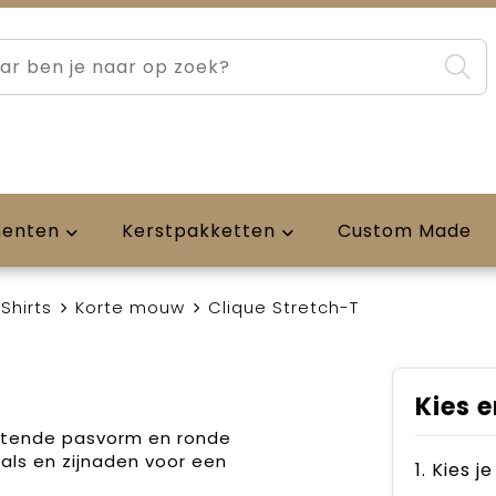
menten
Kerstpakketten
Custom Made
Shirts
Korte mouw
Clique Stretch-T
Kies e
uitende pasvorm en ronde
 hals en zijnaden voor een
1. Kies j