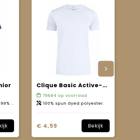
nior
Clique Basic Active-T Junior
79684
op voorraad
, 15% viscose).
100% spun dyed polyester.
€ 4,59
kijk
Bekijk