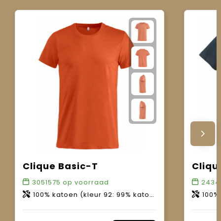
Clique Basic-T
Cliqu
3051575
op voorraad
2434
100% katoen (kleur 92: 99% katoen, 1% viscose / kleur 95: 85% katoen, 15% viscose / kleur 955: 60% katoen, 40% polyester).
100% ka