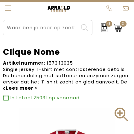
0
0
Relatiegeschenken
Beurs en Evenementen
Arnauld Kerstpakketten
Ons team
Sportkleding
Brievenbuspakketten
MijnEigenKadootje
Contact
Clique Nome
Werkkleding
Carnaval
Blogs
Artikelnummer:
1573.13035
Single jersey T-shirt met contrasterende details.
De behandeling met softener en enzymen zorgen
Kleding en textiel
Dag van de Zorg
ervoor dat het T-shirt zacht en glad aanvoelt. De
c
Tassen
Kerstartikelen
In totaal
25031
op voorraad
Kerstpakketten
Kraamcadeaus
Pasen