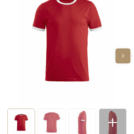
Sinterklaas
Verjaardagen
Voetbal, EK en WK
Voor de bouw
Zomergeschenken
Zomerpakketten