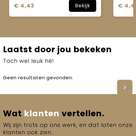
€ 4,43
€ 4,4
Bekijk
Laatst door jou bekeken
Toch wel leuk hé!
Geen resultaten gevonden.
Wat
klanten
vertellen.
Wij zijn trots op ons werk, en dat laten onze
klanten ook zien.