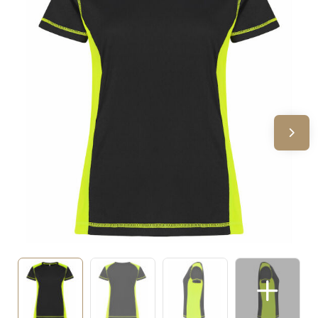
Sinterklaas
Verjaardagen
Voetbal, EK en WK
Voor de bouw
Zomergeschenken
Zomerpakketten