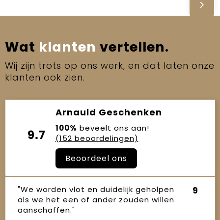
Wat
klanten
vertellen.
Wij zijn trots op ons werk, en dat laten onze
klanten ook zien.
Arnauld Geschenken
100%
beveelt ons aan!
9.7
(152 beoordelingen)
Beoordeel ons
"We worden vlot en duidelijk geholpen
9
als we het een of ander zouden willen
aanschaffen."