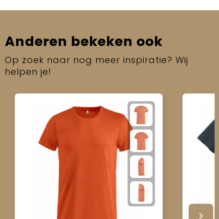
Anderen bekeken ook
Op zoek naar nog meer inspiratie? Wij
helpen je!