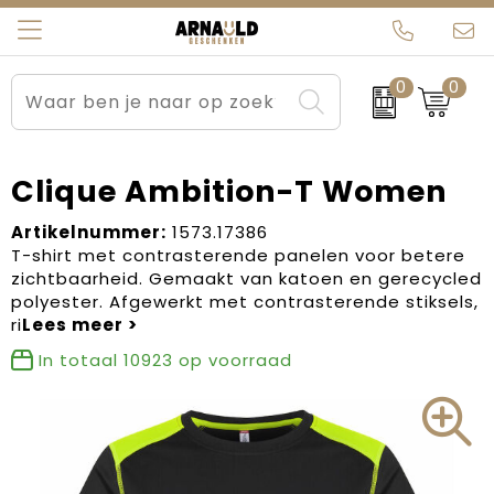
0
0
Relatiegeschenken
Beurs en Evenementen
Arnauld Kerstpakketten
Ons team
Sportkleding
Brievenbuspakketten
MijnEigenKadootje
Contact
Clique Ambition-T Women
Werkkleding
Carnaval
Blogs
Artikelnummer:
1573.17386
T-shirt met contrasterende panelen voor betere
zichtbaarheid. Gemaakt van katoen en gerecycled
Kleding en textiel
Dag van de Zorg
polyester. Afgewerkt met contrasterende stiksels,
ri
Tassen
Kerstartikelen
In totaal
10923
op voorraad
Kerstpakketten
Kraamcadeaus
Pasen