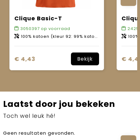
Clique Basic-T
Cliqu
3050397
op voorraad
2425
100% katoen (kleur 92: 99% katoen, 1% viscose / kleur 95: 85% katoen, 15% viscose / kleur 955: 60% katoen, 40% polyester).
100% ka
€ 4,43
€ 4,4
Bekijk
Laatst door jou bekeken
Toch wel leuk hé!
Geen resultaten gevonden.