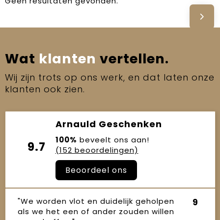
Geen resultaten gevonden.
Wat
klanten
vertellen.
Wij zijn trots op ons werk, en dat laten onze
klanten ook zien.
Arnauld Geschenken
100%
beveelt ons aan!
9.7
(152 beoordelingen)
Beoordeel ons
"We worden vlot en duidelijk geholpen
9
als we het een of ander zouden willen