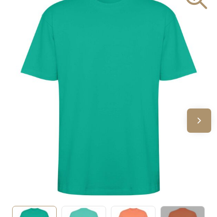
Sinterklaas
Verjaardagen
Voetbal, EK en WK
Voor de bouw
Zomergeschenken
Zomerpakketten