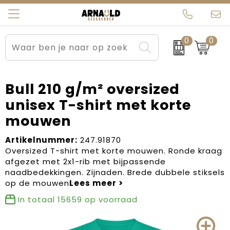
0
0
Relatiegeschenken
Beurs en Evenementen
Arnauld Kerstpakketten
Ons team
Sportkleding
Brievenbuspakketten
MijnEigenKadootje
Contact
Bull 210 g/m² oversized
unisex T-shirt met korte
Werkkleding
Carnaval
Blogs
mouwen
Kleding en textiel
Dag van de Zorg
Artikelnummer:
247.91870
Oversized T-shirt met korte mouwen. Ronde kraag
Tassen
Kerstartikelen
afgezet met 2x1-rib met bijpassende
naadbedekkingen. Zijnaden. Brede dubbele stiksels
Kerstpakketten
op de mouwen
In totaal
15659
op voorraad
Kraamcadeaus
Pasen