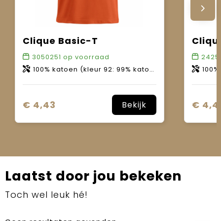
Clique Basic-T
Cliqu
3050251
op voorraad
2425
100% katoen (kleur 92: 99% katoen, 1% viscose / kleur 95: 85% katoen, 15% viscose / kleur 955: 60% katoen, 40% polyester).
100% ka
€ 4,43
€ 4,4
Bekijk
Laatst door jou bekeken
Toch wel leuk hé!