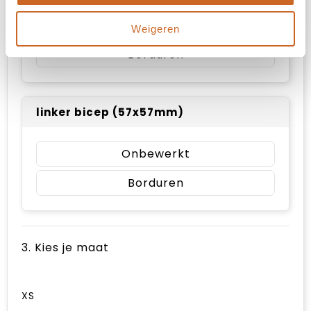
Onbewerkt
Weigeren
Borduren
linker bicep (57x57mm)
Onbewerkt
Borduren
3. Kies je maat
XS