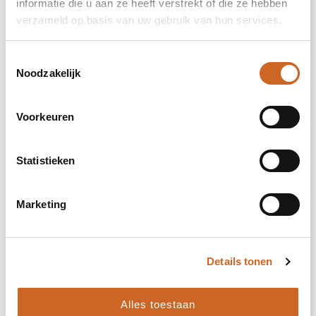
informatie die u aan ze heeft verstrekt of die ze hebben
verzameld op basis van uw gebruik van hun services.
impact volledige voorzijde (99x99mm)
Toestemmingsselectie
Noodzakelijk
Onbewerkt
Borduren
Voorkeuren
Statistieken
impact hoog op de achterzijde (99x99mm)
Marketing
Onbewerkt
Borduren
Details tonen
rechter bicep (57x57mm)
Alles toestaan