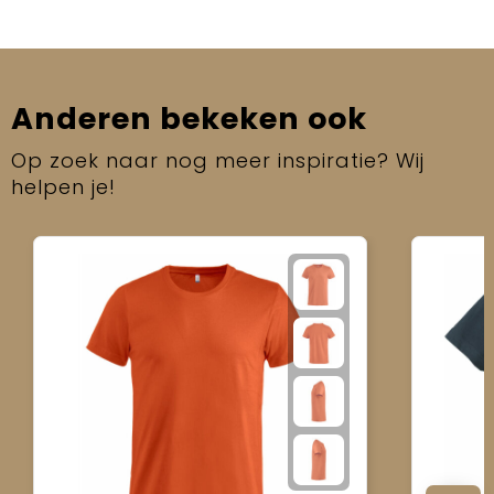
Anderen bekeken ook
Op zoek naar nog meer inspiratie? Wij
helpen je!