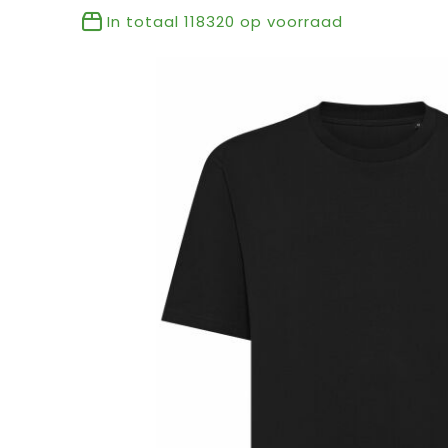
In totaal
118320
op voorraad