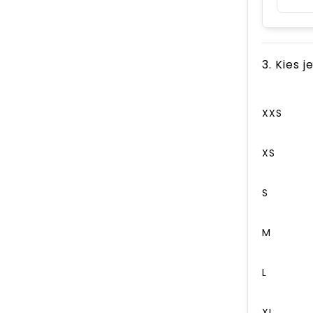
3. Kies 
XXS
XS
S
M
L
XL