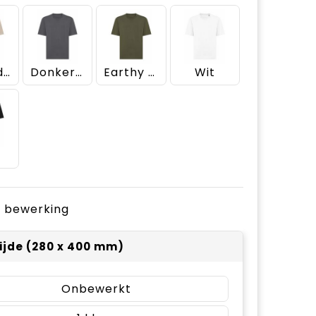
Almond Creme
Donkergrijs
Earthy Green
Wit
t
je bewerking
ijde (280 x 400 mm)
Onbewerkt