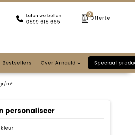
0
Laten we bellen
Offerte
0599 615 665
Speciaal produ
Bestsellers
Over Arnauld
 gr/m²
n personaliseer
e kleur